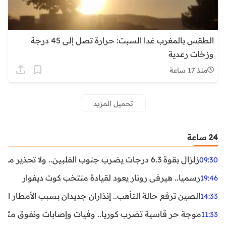
الطقس بالمغرب غدا السبت: حرارة تصل إلى 45 درجة
وزخات رعدية
منذ 17 ساعة
تحميل المزيد
24 ساعة
زلزال بقوة 6.3 درجات يضرب جنوب الفلبين.. ولا تحذير من تسونامي حتى الآن
09:30
رسميا.. هيرفي رونار يعود لقيادة منتخب كوت ديفوار
19:46
الصين ترفع حالة التأهب.. إنذاران جديدان بسبب الأمطار الغ
14:33
موجة حر قاسية تضرب كوريا.. وفيات وإصابات ونفوق مئات ا
11:33