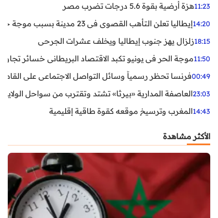
هزة أرضية بقوة 5.6 درجات تضرب مصر
11:23
إيطاليا تعلن التأهب القصوى في 23 مدينة بسبب موجة حر شديدة
14:20
زلزال يهز جنوب إيطاليا ويخلف عشرات الجرحى
18:15
موجة الحر في يونيو تكبد الاقتصاد البريطاني خسائر تجاوزت 1.5 مليار دول
11:50
فرنسا تحظر رسمياً وسائل التواصل الاجتماعي على القاصرين دو
00:49
العاصفة المدارية «بيرثا» تشتد وتقترب من سواحل الولايات
23:03
المغرب وترسيخ موقعه كقوة طاقية إقليمية
14:43
الأكثر مشاهدة