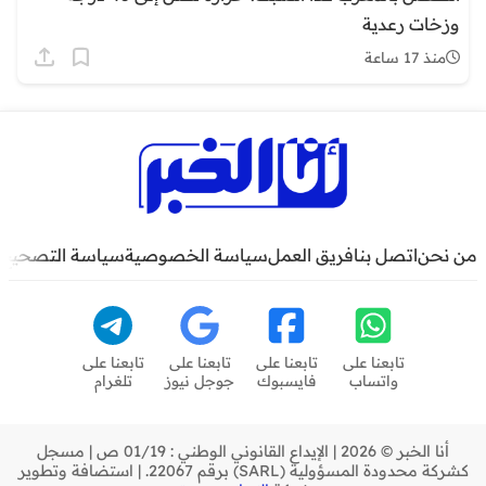
وزخات رعدية
منذ 17 ساعة
من نحن
اتصل بنا
فريق العمل
سياسة الخصوصية
سياسة التصحيح
تابعنا على
تابعنا على
تابعنا على
تابعنا على
واتساب
فايسبوك
جوجل نيوز
تلغرام
أنا الخبر © 2026 | الإيداع القانوني الوطني : 01/19 ص | مسجل
كشركة محدودة المسؤولية (SARL) برقم 22067. | استضافة وتطوير