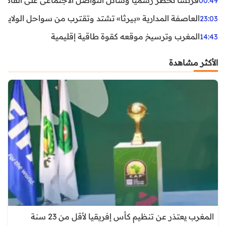
فرنسا تحظر رسمياً وسائل التواصل الاجتماعي على القاصرين دو
00:49
العاصفة المدارية «بيرثا» تشتد وتقترب من سواحل الولايات
23:03
المغرب وترسيخ موقعه كقوة طاقية إقليمية
14:43
الأكثر مشاهدة
المغرب يعتذر عن تنظيم كأس إفريقيا لأقل من 23 سنة