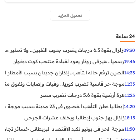
تحميل المزيد
24 ساعة
زلزال بقوة 6.3 درجات يضرب جنوب الفلبين.. ولا تحذير من تسونامي حتى الآن
09:30
رسميا.. هيرفي رونار يعود لقيادة منتخب كوت ديفوار
19:46
الصين ترفع حالة التأهب.. إنذاران جديدان بسبب الأمطار الغ
14:33
موجة حر قاسية تضرب كوريا.. وفيات وإصابات ونفوق مئات ا
11:33
هزة أرضية بقوة 5.6 درجات تضرب مصر
11:23
إيطاليا تعلن التأهب القصوى في 23 مدينة بسبب موجة حر شديدة
14:20
زلزال يهز جنوب إيطاليا ويخلف عشرات الجرحى
18:15
موجة الحر في يونيو تكبد الاقتصاد البريطاني خسائر تجاوزت 1.5 مليار دول
11:50