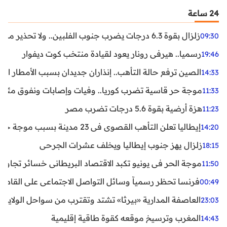
24 ساعة
زلزال بقوة 6.3 درجات يضرب جنوب الفلبين.. ولا تحذير من تسونامي حتى الآن
09:30
رسميا.. هيرفي رونار يعود لقيادة منتخب كوت ديفوار
19:46
الصين ترفع حالة التأهب.. إنذاران جديدان بسبب الأمطار الغ
14:33
موجة حر قاسية تضرب كوريا.. وفيات وإصابات ونفوق مئات ا
11:33
هزة أرضية بقوة 5.6 درجات تضرب مصر
11:23
إيطاليا تعلن التأهب القصوى في 23 مدينة بسبب موجة حر شديدة
14:20
زلزال يهز جنوب إيطاليا ويخلف عشرات الجرحى
18:15
موجة الحر في يونيو تكبد الاقتصاد البريطاني خسائر تجاوزت 1.5 مليار دول
11:50
فرنسا تحظر رسمياً وسائل التواصل الاجتماعي على القاصرين دو
00:49
العاصفة المدارية «بيرثا» تشتد وتقترب من سواحل الولايات
23:03
المغرب وترسيخ موقعه كقوة طاقية إقليمية
14:43