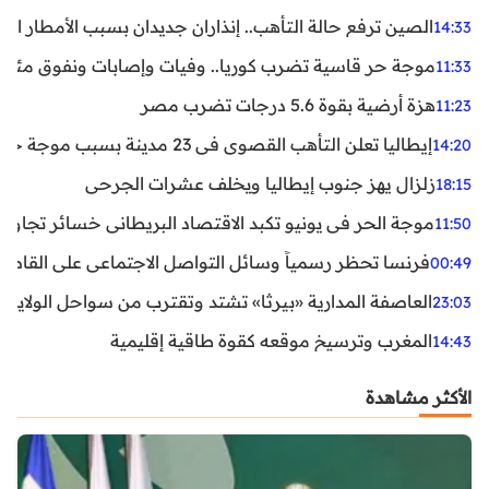
الصين ترفع حالة التأهب.. إنذاران جديدان بسبب الأمطار الغ
14:33
موجة حر قاسية تضرب كوريا.. وفيات وإصابات ونفوق مئات ا
11:33
هزة أرضية بقوة 5.6 درجات تضرب مصر
11:23
إيطاليا تعلن التأهب القصوى في 23 مدينة بسبب موجة حر شديدة
14:20
زلزال يهز جنوب إيطاليا ويخلف عشرات الجرحى
18:15
موجة الحر في يونيو تكبد الاقتصاد البريطاني خسائر تجاوزت 1.5 مليار دول
11:50
فرنسا تحظر رسمياً وسائل التواصل الاجتماعي على القاصرين دو
00:49
العاصفة المدارية «بيرثا» تشتد وتقترب من سواحل الولايات
23:03
المغرب وترسيخ موقعه كقوة طاقية إقليمية
14:43
الأكثر مشاهدة