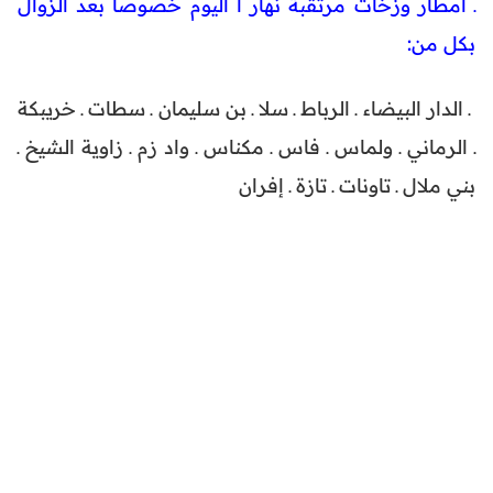
ـ أمطار وزخات مرتقبة نهار ا اليوم خصوصا بعد الزوال
بكل من:
⁩ ـ
الدار البيضاء
ـ الرباط ـ سلا ـ بن سليمان ـ سطات ـ خريبكة
ـ الرماني ـ ولماس ـ فاس ـ مكناس ـ واد زم ـ زاوية الشيخ ـ
بني ملال ـ تاونات ـ تازة ـ إفران