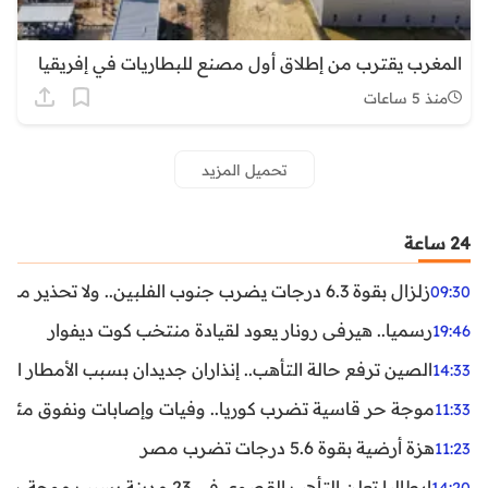
المغرب يقترب من إطلاق أول مصنع للبطاريات في إفريقيا
منذ 5 ساعات
تحميل المزيد
24 ساعة
زلزال بقوة 6.3 درجات يضرب جنوب الفلبين.. ولا تحذير من تسونامي حتى الآن
09:30
رسميا.. هيرفي رونار يعود لقيادة منتخب كوت ديفوار
19:46
الصين ترفع حالة التأهب.. إنذاران جديدان بسبب الأمطار الغ
14:33
موجة حر قاسية تضرب كوريا.. وفيات وإصابات ونفوق مئات ا
11:33
هزة أرضية بقوة 5.6 درجات تضرب مصر
11:23
إيطاليا تعلن التأهب القصوى في 23 مدينة بسبب موجة حر شديدة
14:20