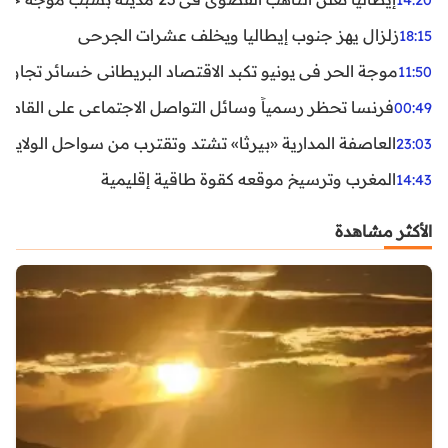
زلزال يهز جنوب إيطاليا ويخلف عشرات الجرحى
18:15
موجة الحر في يونيو تكبد الاقتصاد البريطاني خسائر تجاوزت 1.5 مليار دول
11:50
فرنسا تحظر رسمياً وسائل التواصل الاجتماعي على القاصرين دو
00:49
العاصفة المدارية «بيرثا» تشتد وتقترب من سواحل الولايات
23:03
المغرب وترسيخ موقعه كقوة طاقية إقليمية
14:43
الأكثر مشاهدة