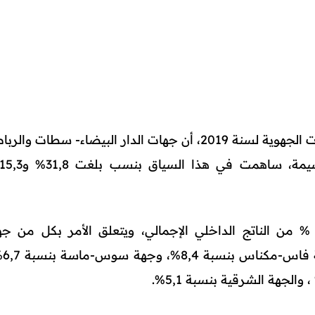
وأوضحت في مذكرة حول الحسابات الجهوية لسنة 2019، أن جهات الدار البيضاء- سطات والر
ما ساهمت خمس جهات بـ34,7 % من الناتج الداخلي الإجمالي، ويتعلق الأمر بكل من ج
مراكش-آسفي بنسب