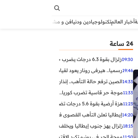
أخبار العالم
تكنولوجيا
دين ودنيا
فن و مشاهير
منوعات
الأبراج
آراء
24 ساعة
زلزال بقوة 6.3 درجات يضرب جنوب الفلبين.. ولا تحذير من تسونامي حتى الآن
09:30
رسميا.. هيرفي رونار يعود لقيادة منتخب كوت ديفوار
19:46
الصين ترفع حالة التأهب.. إنذاران جديدان بسبب الأمطار الغ
14:33
موجة حر قاسية تضرب كوريا.. وفيات وإصابات ونفوق مئات ا
11:33
هزة أرضية بقوة 5.6 درجات تضرب مصر
11:23
إيطاليا تعلن التأهب القصوى في 23 مدينة بسبب موجة حر شديدة
14:20
زلزال يهز جنوب إيطاليا ويخلف عشرات الجرحى
18:15
موجة الحر في يونيو تكبد الاقتصاد البريطاني خسائر تجاوزت 1.5 مليار دول
11:50