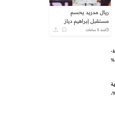
ريال مدريد يحسم
مستقبل إبراهيم دياز
منذ 5 ساعات
باط-
سلا-القنيطرة وطنجة-تطوان-الحسيمة، ساهمت في هذا السياق بنسب بلغت 31,8% و15,3%
هة
ة 8,5%، وجهة فاس-مكناس بنسبة 8,4%، وجهة سوس-ماسة بنسبة 6,7%،