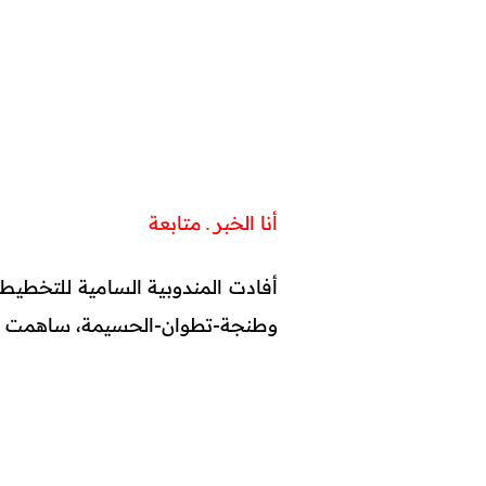
أنا الخبر ـ متابعة
أفادت المندوبية السامية للتخطيط،
وطنجة-تطوان-الحسيمة، ساهمت في خلق 58 بالمائة من الثروة الو