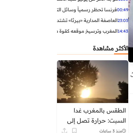
فرنسا تحظر رسمياً وسائل التواصل الاجتماعي على القاصرين دو
00:49
العاصفة المدارية «بيرثا» تشتد وتقترب من سواحل الولايات
23:03
المغرب وترسيخ موقعه كقوة طاقية إقليمية
14:43
الأكثر مشاهدة
الطقس بالمغرب غدا
السبت: حرارة تصل إلى
45 درجة وزخات رعدية
منذ 3 ساعات