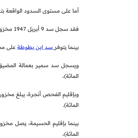
أما على مستوى السدود الواقعة بت
فقد سجل سد 9 أبريل 1947 مخزونا يصل إلى 59.3 مليون متر مكعب (19,8 في المائة)،
بينما يتوفر
سد ابن بطوطة
على مخزون يناهز 17.1 م
المائة)،
المائة).
المائة)،