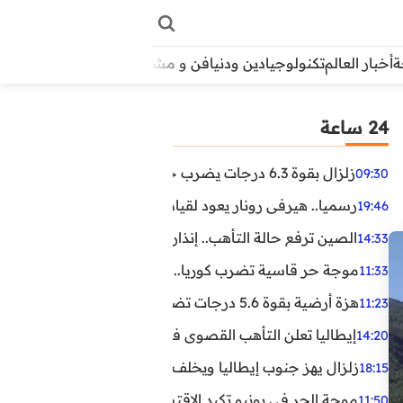
أخبار العالم
تكنولوجيا
دين ودنيا
فن و مشاهير
منوعات
الأبراج
آراء
24 ساعة
زلزال بقوة 6.3 درجات يضرب جنوب الفلبين.. ولا تحذير من تسونامي حتى الآن
09:30
رسميا.. هيرفي رونار يعود لقيادة منتخب كوت ديفوار
19:46
الصين ترفع حالة التأهب.. إنذاران جديدان بسبب الأمطار الغ
14:33
موجة حر قاسية تضرب كوريا.. وفيات وإصابات ونفوق مئات ا
11:33
هزة أرضية بقوة 5.6 درجات تضرب مصر
11:23
إيطاليا تعلن التأهب القصوى في 23 مدينة بسبب موجة حر شديدة
14:20
زلزال يهز جنوب إيطاليا ويخلف عشرات الجرحى
18:15
موجة الحر في يونيو تكبد الاقتصاد البريطاني خسائر تجاوزت 1.5 مليار دول
11:50