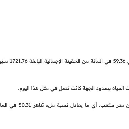
إلى 1022,06 مليون متر مكعب، أي 59.36 في المائة من الحقينة الإ
المياه بسدود الجهة كانت تصل في مثل هذا اليوم،
من العام الماضي إلى 866,3 مليون متر مكعب، أي ما يعادل نسبة ملء تناهز