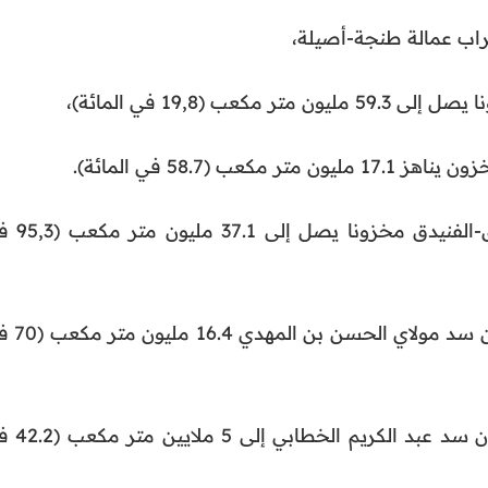
راب عمالة طنجة-أصيلة،
ليون متر مكعب (58.7 في المائة).
ويسجل سد سمير بعمالة المضيق-الفنيدق مخز
وبإقليم الفحص أنجرة، يبلغ مخزون سد مول
بينما بإقليم الحسيمة، يصل مخزون سد عبد ا