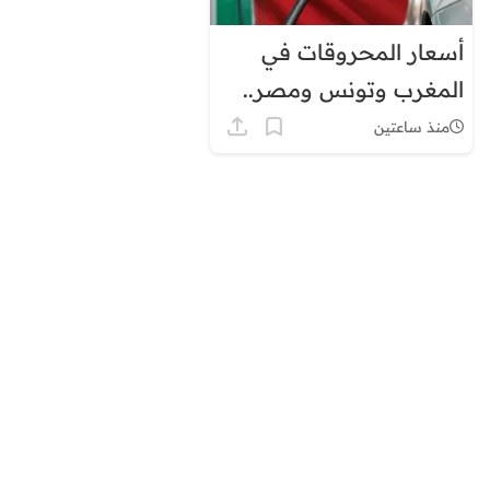
أسعار المحروقات في
المغرب وتونس ومصر..
لماذا يبدو الفارق كبيرًا؟
منذ ساعتين