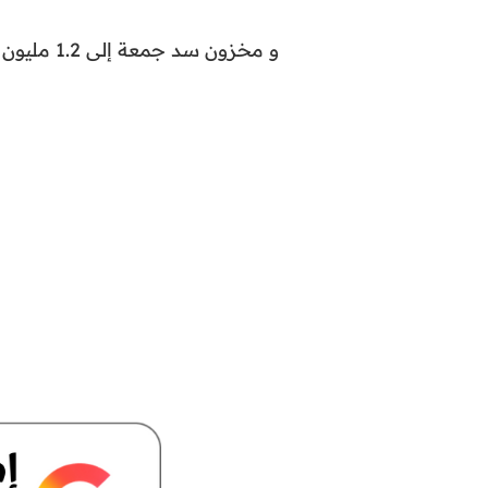
و مخزون سد جمعة إلى 1.2 مليون متر مكعب (23.4 في المائة).