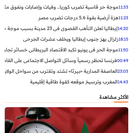
موجة حر قاسية تضرب كوريا.. وفيات وإصابات ونفوق مئات ا
11:33
هزة أرضية بقوة 5.6 درجات تضرب مصر
11:23
إيطاليا تعلن التأهب القصوى في 23 مدينة بسبب موجة حر شديدة
14:20
زلزال يهز جنوب إيطاليا ويخلف عشرات الجرحى
18:15
موجة الحر في يونيو تكبد الاقتصاد البريطاني خسائر تجاوزت 1.5 مليار دول
11:50
فرنسا تحظر رسمياً وسائل التواصل الاجتماعي على القاصرين دو
00:49
العاصفة المدارية «بيرثا» تشتد وتقترب من سواحل الولايات
23:03
المغرب وترسيخ موقعه كقوة طاقية إقليمية
14:43
الأكثر مشاهدة