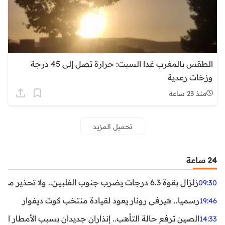
الطقس بالمغرب غدا السبت: حرارة تصل إلى 45 درجة
وزخات رعدية
منذ 23 ساعة
تحميل المزيد
24 ساعة
زلزال بقوة 6.3 درجات يضرب جنوب الفلبين.. ولا تحذير من تسونامي حتى الآن
09:30
رسميا.. هيرفي رونار يعود لقيادة منتخب كوت ديفوار
19:46
الصين ترفع حالة التأهب.. إنذاران جديدان بسبب الأمطار الغ
14:33