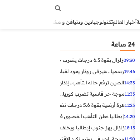
أخبار العالم
تكنولوجيا
دين ودنيا
فن و مشاهير
منوعات
الأبراج
آراء
24 ساعة
زلزال بقوة 6.3 درجات يضرب جنوب الفلبين.. ولا تحذير من تسونامي حتى الآن
09:30
رسميا.. هيرفي رونار يعود لقيادة منتخب كوت ديفوار
19:46
الصين ترفع حالة التأهب.. إنذاران جديدان بسبب الأمطار الغ
14:33
موجة حر قاسية تضرب كوريا.. وفيات وإصابات ونفوق مئات ا
11:33
هزة أرضية بقوة 5.6 درجات تضرب مصر
11:23
إيطاليا تعلن التأهب القصوى في 23 مدينة بسبب موجة حر شديدة
14:20
زلزال يهز جنوب إيطاليا ويخلف عشرات الجرحى
18:15
موجة الحر في يونيو تكبد الاقتصاد البريطاني خسائر تجاوزت 1.5 مليار دول
11:50