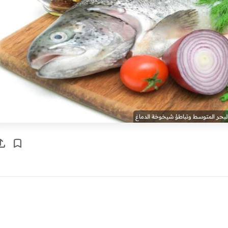
البحر المتوسط وتباطؤ شيخوخة الدماغ