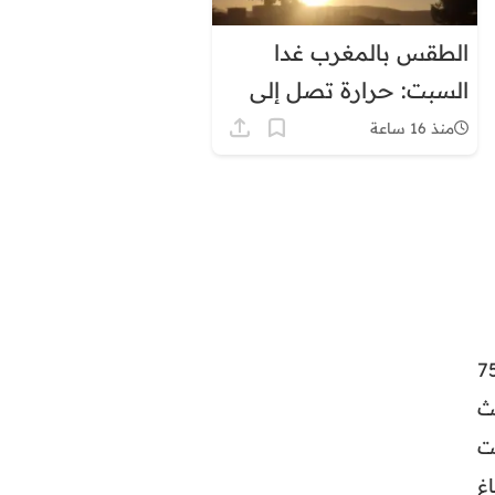
الطقس بالمغرب غدا
السبت: حرارة تصل إلى
45 درجة وزخات رعدية
منذ 16 ساعة
راسة خضع 100 مشارك يتمتعون بصحة معرفية، تتراوح أعمارهم بين 65 و75
يث
ت
غ