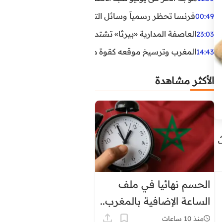
فرنسا تحظر رسمياً وسائل التواصل الاجتماعي على القاصرين دو
00:49
العاصفة المدارية «بيرثا» تشتد وتقترب من سواحل الولايات
23:03
المغرب وترسيخ موقعه كقوة طاقية إقليمية
14:43
الأكثر مشاهدة
الحسم نهائيا في ملف
الساعة الإضافية بالمغرب..
هذا موعد العودة إلى
منذ 10 ساعات