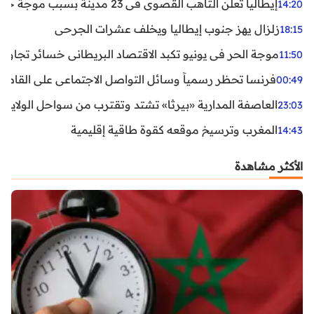
إيطاليا تعلن التأهب القصوى في 23 مدينة بسبب موجة حر شديدة
14:20
زلزال يهز جنوب إيطاليا ويخلف عشرات الجرحى
18:15
موجة الحر في يونيو تكبد الاقتصاد البريطاني خسائر تجاوزت 1.5 مليار دول
11:50
فرنسا تحظر رسمياً وسائل التواصل الاجتماعي على القاصرين دو
00:49
العاصفة المدارية «بيرثا» تشتد وتقترب من سواحل الولايات
23:03
المغرب وترسيخ موقعه كقوة طاقية إقليمية
14:43
الأكثر مشاهدة