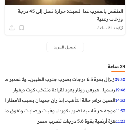
الطقس بالمغرب غدا السبت: حرارة تصل إلى 45 درجة
وزخات رعدية
منذ 21 ساعة
تحميل المزيد
24 ساعة
زلزال بقوة 6.3 درجات يضرب جنوب الفلبين.. ولا تحذير من تسونامي حتى الآن
09:30
رسميا.. هيرفي رونار يعود لقيادة منتخب كوت ديفوار
19:46
الصين ترفع حالة التأهب.. إنذاران جديدان بسبب الأمطار الغ
14:33
موجة حر قاسية تضرب كوريا.. وفيات وإصابات ونفوق مئات ا
11:33
هزة أرضية بقوة 5.6 درجات تضرب مصر
11:23