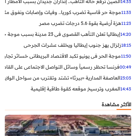
الصين ترفع حالة التأهب.. إنذاران جديدان بسبب الأمطار الغ
14:33
موجة حر قاسية تضرب كوريا.. وفيات وإصابات ونفوق مئات ا
11:33
هزة أرضية بقوة 5.6 درجات تضرب مصر
11:23
إيطاليا تعلن التأهب القصوى في 23 مدينة بسبب موجة حر شديدة
14:20
زلزال يهز جنوب إيطاليا ويخلف عشرات الجرحى
18:15
موجة الحر في يونيو تكبد الاقتصاد البريطاني خسائر تجاوزت 1.5 مليار دول
11:50
فرنسا تحظر رسمياً وسائل التواصل الاجتماعي على القاصرين دو
00:49
العاصفة المدارية «بيرثا» تشتد وتقترب من سواحل الولايات
23:03
المغرب وترسيخ موقعه كقوة طاقية إقليمية
14:43
الأكثر مشاهدة