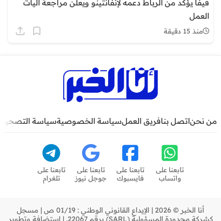
فيفا يؤكد من الرباط دعمه لإنفانتينو ويعلن مراجعة آليات
العمل
منذ 15 دقيقة
من نحن
اتصل بنا
فريق العمل
سياسة الخصوصية
سياسة التصحيح
تابعنا على
تابعنا على
تابعنا على
تابعنا على
واتساب
فايسبوك
جوجل نيوز
تلغرام
أنا الخبر © 2026 | الإيداع القانوني الوطني : 01/19 ص | مسجل
كشركة محدودة المسؤولية (SARL) برقم 22067. | استضافة وتطوير