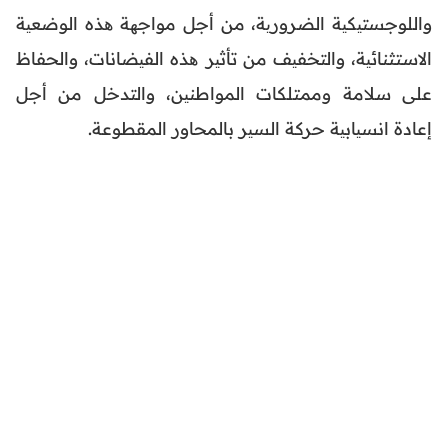
واللوجستیكیة الضروریة، من أجل مواجھة ھذه الوضعیة
الاستثنائیة، والتخفیف من تأثیر ھذه الفیضانات، والحفاظ
على سلامة وممتلكات المواطنین، والتدخل من أجل
إعادة انسیابیة حركة السیر بالمحاور المقطوعة.