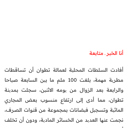
أنا الخبر ـ متابعة
أفادت السلطات المحلیة لعمالة تطوان أن تساقطات
مطریة مھمة، بلغت 100 ملم ما بین السابعة صباحا
والرابعة بعد الزوال من یومه الاثنین، سجلت بمدینة
تطوان، مما أدى إلى ارتفاع منسوب بعض المجاري
المائیة وتسجیل فیضانات بمجموعة من قنوات الصرف،
نجمت عنھا العدید من الخسائر المادیة، ودون أن تخلف