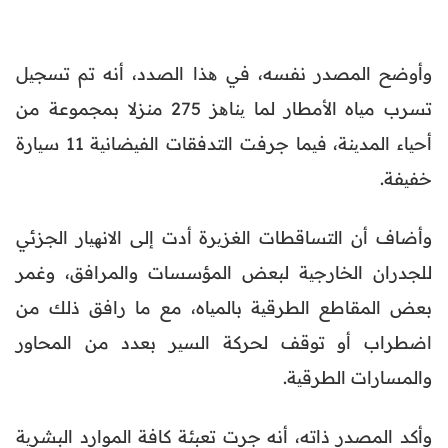
وأوضح المصدر نفسه، في ھذا الصدد، أنه تم تسجیل
تسرب میاه الأمطار لما یناھز 275 منزلا بمجموعة من
أحیاء المدینة، فیما جرفت التدفقات الفیضانیة 11 سیارة
خفیفة.
وأضاف أن التساقطات الغزیرة أدت إلى الانھیار الجزئي
للجدران الخارجیة لبعض المؤسسات والمرافق، وغمر
بعض المقاطع الطرقیة بالمیاه، مع ما رافق ذلك من
اضطراب أو توقف لحركة السیر بعدد من المحاور
والمسارات الطرقیة.
وأكد المصدر ذاته، أنه جرت تعبئة كافة الموارد البشریة