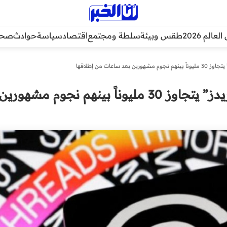
عالم 2026
طقس وبيئة
سلطة ومجتمع
اقتصاد
سياسة
حوادث
صحة
د ساعات من إطلاقها
عدد مشتركي منصة “ثريدز” يتجاوز 30 مليوناً بينهم نجوم مشهورين