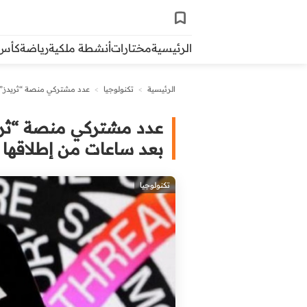
الرئيسية
مختارات
أنشطة ملكية
رياضة
كأس ال
الرئيسية
>
تكنولوجيا
>
عدد مشتركي منصة “ثريدز” يتجاوز 30 مليوناً بينهم نجوم مشهورين بع
بعد ساعات من إطلاقها
تكنولوجيا