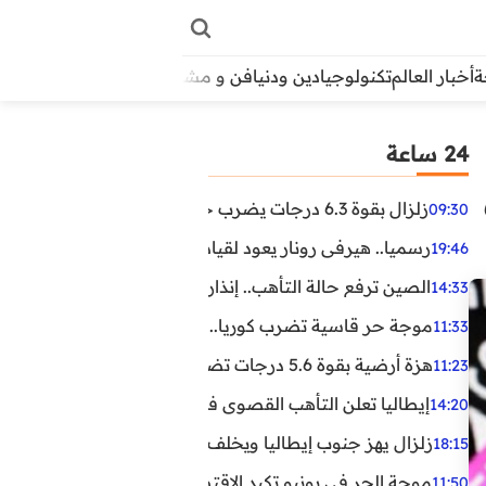
أخبار العالم
تكنولوجيا
دين ودنيا
فن و مشاهير
منوعات
الأبراج
آراء
24 ساعة
زلزال بقوة 6.3 درجات يضرب جنوب الفلبين.. ولا تحذير من تسونامي حتى الآن
09:30
رسميا.. هيرفي رونار يعود لقيادة منتخب كوت ديفوار
19:46
الصين ترفع حالة التأهب.. إنذاران جديدان بسبب الأمطار الغ
14:33
موجة حر قاسية تضرب كوريا.. وفيات وإصابات ونفوق مئات ا
11:33
هزة أرضية بقوة 5.6 درجات تضرب مصر
11:23
إيطاليا تعلن التأهب القصوى في 23 مدينة بسبب موجة حر شديدة
14:20
زلزال يهز جنوب إيطاليا ويخلف عشرات الجرحى
18:15
موجة الحر في يونيو تكبد الاقتصاد البريطاني خسائر تجاوزت 1.5 مليار دول
11:50