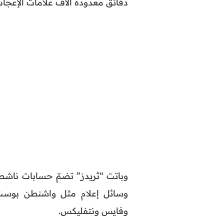
دقائق معدودة آلاف علامات الإعجاب
وباتت “ثريدز” تضمّ حسابات ناشطة
وسائل إعلام مثل واشنطن بوست 
وفايس ونتفليكس.