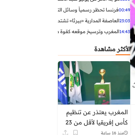
فرنسا تحظر رسمياً وسائل التواصل الاجتماعي على القاصرين دو
00:49
العاصفة المدارية «بيرثا» تشتد وتقترب من سواحل الولايات
23:03
المغرب وترسيخ موقعه كقوة طاقية إقليمية
14:43
الأكثر مشاهدة
المغرب يعتذر عن تنظيم
كأس إفريقيا لأقل من 23
سنة
منذ 16 ساعة