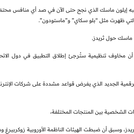
ر وصاحبه إيلون ماسك الذي نجح حتى الآن في صد أي منافس محتم
التي ظهرت مثل “بلو سكاي” و”ماستودون”.
 ماسك حول ثريدز.
 مخاوف تنظيمية ستُرجئ إطلاق التطبيق في دول الاتحا
لرقمية الجديد الذي يفرض قواعد مشددة على شركات الإنترن
انات الشخصية بين المنتجات المختلفة،
يدز، وسبق أن ضبطت الهيئات الناظمة الأوروبية زوكربيرغ وه