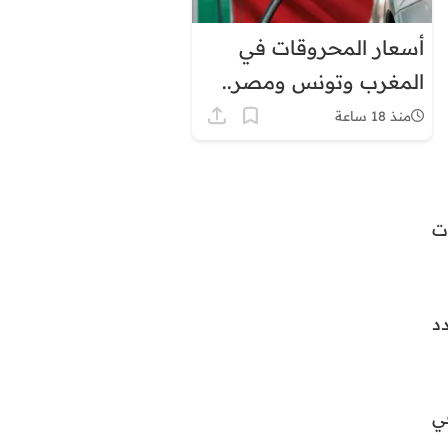
أسعار المحروقات في
المغرب وتونس ومصر..
لماذا يبدو الفارق كبيرًا؟
منذ 18 ساعة
انات
عدد
ي