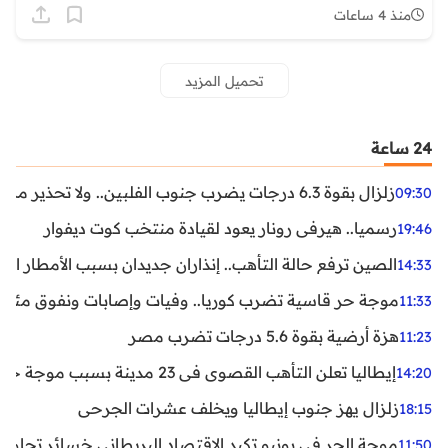
منذ 4 ساعات
تحميل المزيد
24 ساعة
زلزال بقوة 6.3 درجات يضرب جنوب الفلبين.. ولا تحذير من تسونامي حتى الآن
09:30
رسميا.. هيرفي رونار يعود لقيادة منتخب كوت ديفوار
19:46
الصين ترفع حالة التأهب.. إنذاران جديدان بسبب الأمطار الغ
14:33
موجة حر قاسية تضرب كوريا.. وفيات وإصابات ونفوق مئات ا
11:33
هزة أرضية بقوة 5.6 درجات تضرب مصر
11:23
إيطاليا تعلن التأهب القصوى في 23 مدينة بسبب موجة حر شديدة
14:20
زلزال يهز جنوب إيطاليا ويخلف عشرات الجرحى
18:15
موجة الحر في يونيو تكبد الاقتصاد البريطاني خسائر تجاوزت 1.5 مليار دول
11:50