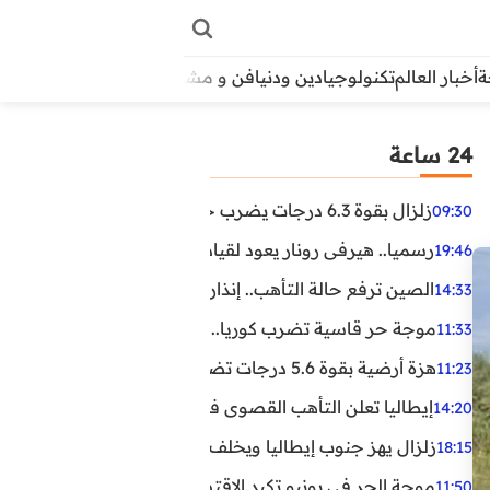
أخبار العالم
تكنولوجيا
دين ودنيا
فن و مشاهير
منوعات
الأبراج
آراء
24 ساعة
زلزال بقوة 6.3 درجات يضرب جنوب الفلبين.. ولا تحذير من تسونامي حتى الآن
09:30
رسميا.. هيرفي رونار يعود لقيادة منتخب كوت ديفوار
19:46
الصين ترفع حالة التأهب.. إنذاران جديدان بسبب الأمطار الغ
14:33
موجة حر قاسية تضرب كوريا.. وفيات وإصابات ونفوق مئات ا
11:33
هزة أرضية بقوة 5.6 درجات تضرب مصر
11:23
إيطاليا تعلن التأهب القصوى في 23 مدينة بسبب موجة حر شديدة
14:20
زلزال يهز جنوب إيطاليا ويخلف عشرات الجرحى
18:15
موجة الحر في يونيو تكبد الاقتصاد البريطاني خسائر تجاوزت 1.5 مليار دول
11:50