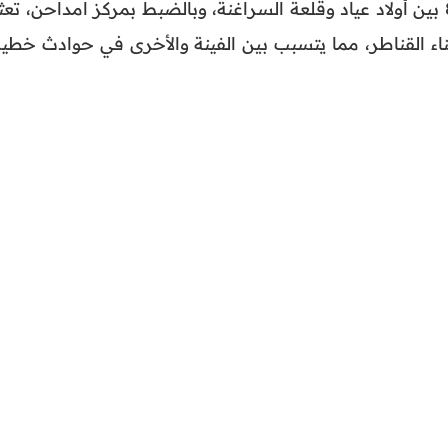
هذا، وتعرف الطريق الوطنية رقم 8 بين أولاد عياد وقلعة السراغنة، وبالضبط بمركز امداحن، تع
ناء القناطر، مما يتسبب بين الفينة والأخرى في حوادث خطير