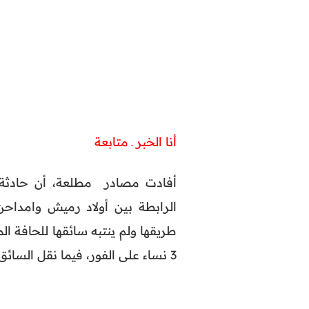
أنا الخبر ـ متابعة
الرابطة بين أولاد رميش وامداح
طريقها ولم ينتبه سائقها للحافة ا
3 نساء على الفور، فيما نقل السائق وطفلة صغيرة في حالة حرجة إلى قسم العناية المركزة.