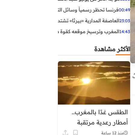
فرنسا تحظر رسمياً وسائل التواصل الاجتماعي على القاصرين دو
00:49
العاصفة المدارية «بيرثا» تشتد وتقترب من سواحل الولايات
23:03
المغرب وترسيخ موقعه كقوة طاقية إقليمية
14:43
الأكثر مشاهدة
الطقس غدًا بالمغرب..
أمطار رعدية مرتقبة
وحرارة تصل إلى 45 درجة
منذ 12 ساعة