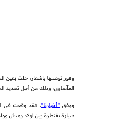
وفور توصلها بإشعار، حلت بعين ال
المآساوي، وذلك من أجل تحديد الم
ووفق
“أخبارنا”
، فقد وقعت في الص
سيارة بقنطرة بين اولاد رميش وواد