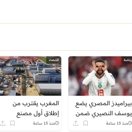
رياضة
اقتصاد
بيراميدز المصري يضع
المغرب يقترب من
يوسف النصيري ضمن
إطلاق أول مصنع
أولوياته الهجومية
للبطاريات في إفريقيا
منذ 13 ساعة
منذ 13 ساعة