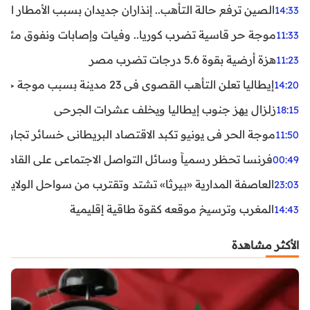
الصين ترفع حالة التأهب.. إنذاران جديدان بسبب الأمطار الغ
14:33
موجة حر قاسية تضرب كوريا.. وفيات وإصابات ونفوق مئات ا
11:33
هزة أرضية بقوة 5.6 درجات تضرب مصر
11:23
إيطاليا تعلن التأهب القصوى في 23 مدينة بسبب موجة حر شديدة
14:20
زلزال يهز جنوب إيطاليا ويخلف عشرات الجرحى
18:15
موجة الحر في يونيو تكبد الاقتصاد البريطاني خسائر تجاوزت 1.5 مليار دول
11:50
فرنسا تحظر رسمياً وسائل التواصل الاجتماعي على القاصرين دو
00:49
العاصفة المدارية «بيرثا» تشتد وتقترب من سواحل الولايات
23:03
المغرب وترسيخ موقعه كقوة طاقية إقليمية
14:43
الأكثر مشاهدة