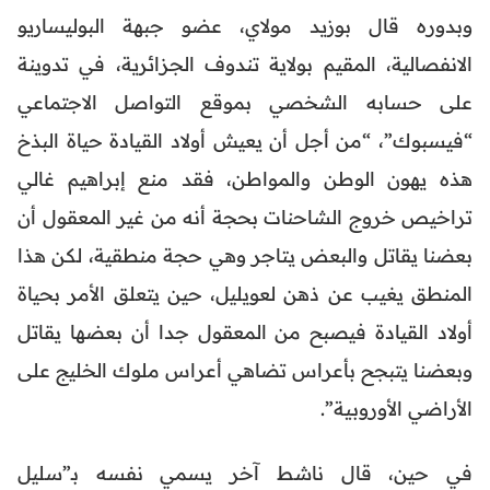
وبدوره قال بوزيد مولاي، عضو جبهة البوليساريو
الانفصالية، المقيم بولاية تندوف الجزائرية، في تدوينة
على حسابه الشخصي بموقع التواصل الاجتماعي
“فيسبوك”، “من أجل أن يعيش أولاد القيادة حياة البذخ
هذه يهون الوطن والمواطن، فقد منع إبراهيم غالي
تراخيص خروج الشاحنات بحجة أنه من غير المعقول أن
بعضنا يقاتل والبعض يتاجر وهي حجة منطقية، لكن هذا
المنطق يغيب عن ذهن لعويليل، حين يتعلق الأمر بحياة
أولاد القيادة فيصبح من المعقول جدا أن بعضها يقاتل
وبعضنا يتبجح بأعراس تضاهي أعراس ملوك الخليج على
الأراضي الأوروبية”.
في حين، قال ناشط آخر يسمي نفسه بـ”سليل