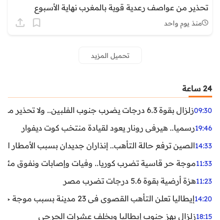
تحذير من عواصف رعدية قوية بالمغرب نهاية الأسبوع
منذ يوم واحد
تحميل المزيد
24 ساعة
زلزال بقوة 6.3 درجات يضرب جنوب الفلبين.. ولا تحذير من تسونامي حتى الآن
09:30
رسميا.. هيرفي رونار يعود لقيادة منتخب كوت ديفوار
19:46
الصين ترفع حالة التأهب.. إنذاران جديدان بسبب الأمطار الغ
14:33
موجة حر قاسية تضرب كوريا.. وفيات وإصابات ونفوق مئات ا
11:33
هزة أرضية بقوة 5.6 درجات تضرب مصر
11:23
إيطاليا تعلن التأهب القصوى في 23 مدينة بسبب موجة حر شديدة
14:20
زلزال يهز جنوب إيطاليا ويخلف عشرات الجرحى
18:15