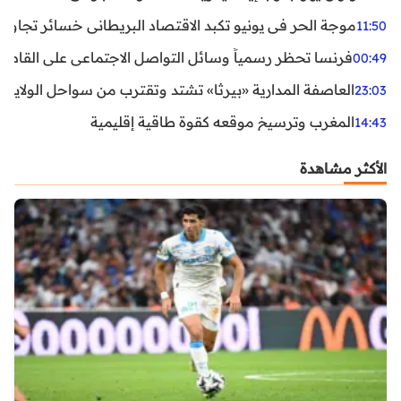
موجة الحر في يونيو تكبد الاقتصاد البريطاني خسائر تجاوزت 1.5 مليار دول
11:50
فرنسا تحظر رسمياً وسائل التواصل الاجتماعي على القاصرين دو
00:49
العاصفة المدارية «بيرثا» تشتد وتقترب من سواحل الولايات
23:03
المغرب وترسيخ موقعه كقوة طاقية إقليمية
14:43
الأكثر مشاهدة