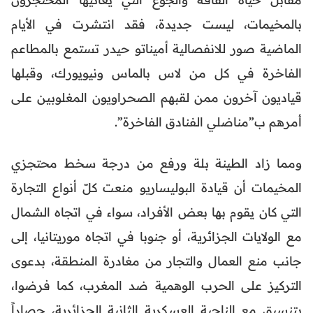
بالمخيمات، ليست جديدة، فقد انتشرت في الأيام
الماضية صور للانفصالية أميناتو حيدر تستمع بالمطاعم
الفاخرة في كل من لاس بالماس ونيويورك، وقبلها
قياديون آخرون ممن لقبهم الصحراويون المغلوبين على
أمرهم ب”مناضلي الفنادق الفاخرة”.
ومما زاد الطينة بلة ورفع من درجة سخط محتجزي
المخيمات أن قيادة البوليساريو منعت كلّ أنواع التجارة
التي كان يقوم بها بعض الأفراد، سواء في اتجاه الشمال
مع الولايات الجزائرية، أو جنوبا في اتجاه موريتانيا، إلى
جانب منع العمال والتجار من مغادرة المنطقة، بدعوى
التركيز على الحرب الوهمية ضد المغرب، كما فرضوا،
بتنسيق مع الناحية العسكرية الثانية الجزائرية، حصاراً