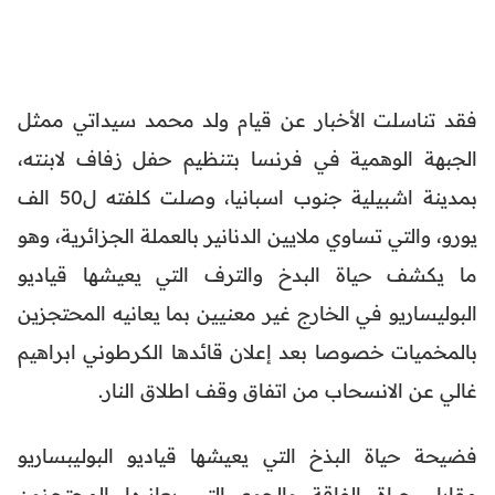
فقد تناسلت الأخبار عن قيام ولد محمد سيداتي ممثل
الجبهة الوهمية في فرنسا بتنظيم حفل زفاف لابنته،
بمدينة اشبيلية جنوب اسبانيا، وصلت كلفته ل50 الف
يورو، والتي تساوي ملايين الدنانير بالعملة الجزائرية، وهو
ما يكشف حياة البدخ والترف التي يعيشها قياديو
البوليساريو في الخارج غير معنيين بما يعانيه المحتجزين
بالمخميات خصوصا بعد إعلان قائدها الكرطوني ابراهيم
غالي عن الانسحاب من اتفاق وقف اطلاق النار.
فضيحة حياة البذخ التي يعيشها قياديو البوليبساريو
مقابل حياة الفاقة والجوع التي يعانيها المحتجزون