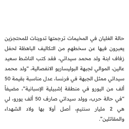
حالة الغليان في المخيمات ترجمتها تدوينات للمحتجزين
يعبرون فيها عن سخطهم من التكاليف الباهظة لحفل
زفاف ابنة ولد محمد سيداتي، فقد كتب الناشط سعيد
عالين، الموالي لجبهة البوليساريو الانفصالية، “ولد محمد
سيداتي ممثل الجبهة في فرنسا، عدل مناسبة بقيمة 50
ألف من اليورو في منطقة إشبيلية الإسبانية”، مضيفاً
“في حالة حرب، وولد سيداتي صارف 50 ألف يورو، لي
هي 2 مليار سنتيم، أصل أولا بها ولاد الشهداء
والمقاتلين”.