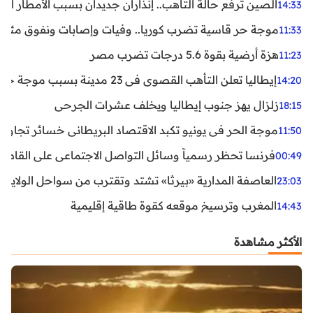
الصين ترفع حالة التأهب.. إنذاران جديدان بسبب الأمطار الغ
14:33
موجة حر قاسية تضرب كوريا.. وفيات وإصابات ونفوق مئات ا
11:33
هزة أرضية بقوة 5.6 درجات تضرب مصر
11:23
إيطاليا تعلن التأهب القصوى في 23 مدينة بسبب موجة حر شديدة
14:20
زلزال يهز جنوب إيطاليا ويخلف عشرات الجرحى
18:15
موجة الحر في يونيو تكبد الاقتصاد البريطاني خسائر تجاوزت 1.5 مليار دول
11:50
فرنسا تحظر رسمياً وسائل التواصل الاجتماعي على القاصرين دو
00:49
العاصفة المدارية «بيرثا» تشتد وتقترب من سواحل الولايات
23:03
المغرب وترسيخ موقعه كقوة طاقية إقليمية
14:43
الأكثر مشاهدة