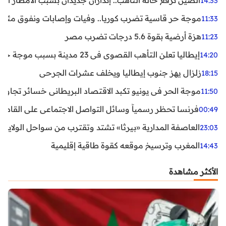
الصين ترفع حالة التأهب.. إنذاران جديدان بسبب الأمطار الغ
14:33
موجة حر قاسية تضرب كوريا.. وفيات وإصابات ونفوق مئات ا
11:33
هزة أرضية بقوة 5.6 درجات تضرب مصر
11:23
إيطاليا تعلن التأهب القصوى في 23 مدينة بسبب موجة حر شديدة
14:20
زلزال يهز جنوب إيطاليا ويخلف عشرات الجرحى
18:15
موجة الحر في يونيو تكبد الاقتصاد البريطاني خسائر تجاوزت 1.5 مليار دول
11:50
فرنسا تحظر رسمياً وسائل التواصل الاجتماعي على القاصرين دو
00:49
العاصفة المدارية «بيرثا» تشتد وتقترب من سواحل الولايات
23:03
المغرب وترسيخ موقعه كقوة طاقية إقليمية
14:43
الأكثر مشاهدة