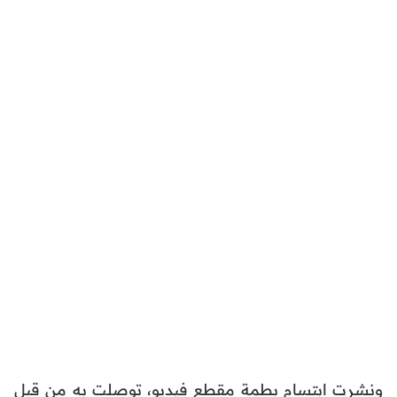
ونشرت ابتسام بطمة مقطع فيديو، توصلت به من قبل