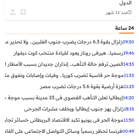
الدول
منذ 11 شهر
24 ساعة
زلزال بقوة 6.3 درجات يضرب جنوب الفلبين.. ولا تحذير من تسونامي حتى الآن
09:30
رسميا.. هيرفي رونار يعود لقيادة منتخب كوت ديفوار
19:46
الصين ترفع حالة التأهب.. إنذاران جديدان بسبب الأمطار الغ
14:33
موجة حر قاسية تضرب كوريا.. وفيات وإصابات ونفوق مئات ا
11:33
هزة أرضية بقوة 5.6 درجات تضرب مصر
11:23
إيطاليا تعلن التأهب القصوى في 23 مدينة بسبب موجة حر شديدة
14:20
زلزال يهز جنوب إيطاليا ويخلف عشرات الجرحى
18:15
موجة الحر في يونيو تكبد الاقتصاد البريطاني خسائر تجاوزت 1.5 مليار دول
11:50
فرنسا تحظر رسمياً وسائل التواصل الاجتماعي على القاصرين دو
00:49