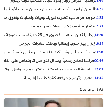
رسميا.. هيرفي رونار يعود لقيادة منتخب كوت ديفوار
19:46
الصين ترفع حالة التأهب.. إنذاران جديدان بسبب الأمطار الغ
14:33
موجة حر قاسية تضرب كوريا.. وفيات وإصابات ونفوق مئات ا
11:33
هزة أرضية بقوة 5.6 درجات تضرب مصر
11:23
إيطاليا تعلن التأهب القصوى في 23 مدينة بسبب موجة حر شديدة
14:20
زلزال يهز جنوب إيطاليا ويخلف عشرات الجرحى
18:15
موجة الحر في يونيو تكبد الاقتصاد البريطاني خسائر تجاوزت 1.5 مليار دول
11:50
فرنسا تحظر رسمياً وسائل التواصل الاجتماعي على القاصرين دو
00:49
العاصفة المدارية «بيرثا» تشتد وتقترب من سواحل الولايات
23:03
المغرب وترسيخ موقعه كقوة طاقية إقليمية
14:43
الأكثر مشاهدة