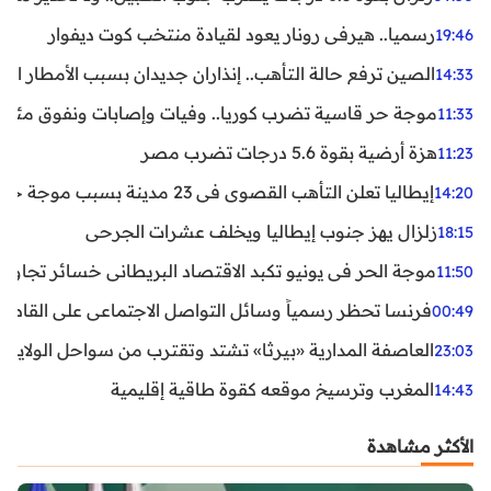
رسميا.. هيرفي رونار يعود لقيادة منتخب كوت ديفوار
19:46
الصين ترفع حالة التأهب.. إنذاران جديدان بسبب الأمطار الغ
14:33
موجة حر قاسية تضرب كوريا.. وفيات وإصابات ونفوق مئات ا
11:33
هزة أرضية بقوة 5.6 درجات تضرب مصر
11:23
إيطاليا تعلن التأهب القصوى في 23 مدينة بسبب موجة حر شديدة
14:20
زلزال يهز جنوب إيطاليا ويخلف عشرات الجرحى
18:15
موجة الحر في يونيو تكبد الاقتصاد البريطاني خسائر تجاوزت 1.5 مليار دول
11:50
فرنسا تحظر رسمياً وسائل التواصل الاجتماعي على القاصرين دو
00:49
العاصفة المدارية «بيرثا» تشتد وتقترب من سواحل الولايات
23:03
المغرب وترسيخ موقعه كقوة طاقية إقليمية
14:43
الأكثر مشاهدة