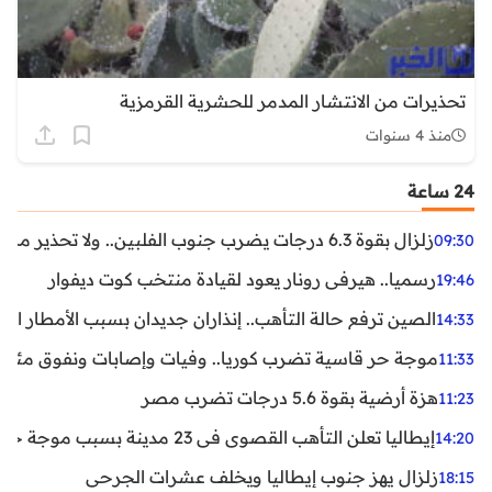
تحذيرات من الانتشار المدمر للحشرية القرمزية
منذ 4 سنوات
24 ساعة
زلزال بقوة 6.3 درجات يضرب جنوب الفلبين.. ولا تحذير من تسونامي حتى الآن
09:30
رسميا.. هيرفي رونار يعود لقيادة منتخب كوت ديفوار
19:46
الصين ترفع حالة التأهب.. إنذاران جديدان بسبب الأمطار الغ
14:33
موجة حر قاسية تضرب كوريا.. وفيات وإصابات ونفوق مئات ا
11:33
هزة أرضية بقوة 5.6 درجات تضرب مصر
11:23
إيطاليا تعلن التأهب القصوى في 23 مدينة بسبب موجة حر شديدة
14:20
زلزال يهز جنوب إيطاليا ويخلف عشرات الجرحى
18:15