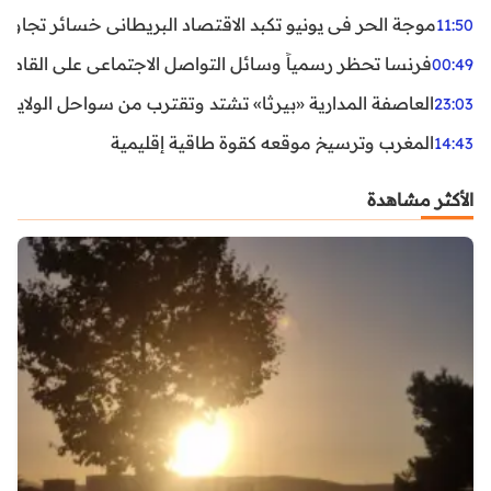
موجة الحر في يونيو تكبد الاقتصاد البريطاني خسائر تجاوزت 1.5 مليار دول
11:50
فرنسا تحظر رسمياً وسائل التواصل الاجتماعي على القاصرين دو
00:49
العاصفة المدارية «بيرثا» تشتد وتقترب من سواحل الولايات
23:03
المغرب وترسيخ موقعه كقوة طاقية إقليمية
14:43
الأكثر مشاهدة