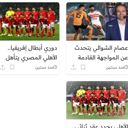
عصام الشوالي يتحدث
دوري أبطال إفريقيا..
عن المواجهة القادمة
الأهلي المصري يتأهل
بين نهضة بركان
الى الدور النهائي بفوزه
منذ سنتين
منذ سنتين
والزمالك المصري
على ضيفه مازيمبي
الكونغولي (3-0
الأهلي يجدد عقد ثنائي