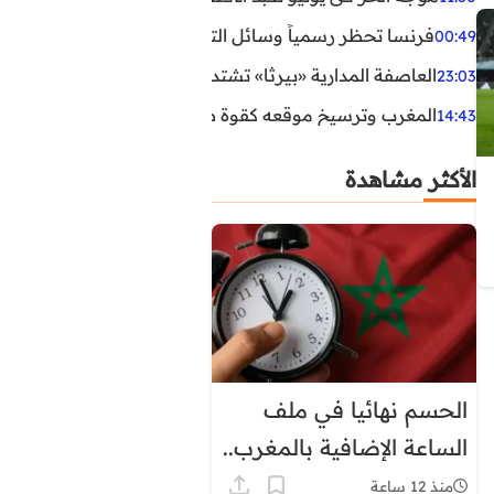
فرنسا تحظر رسمياً وسائل التواصل الاجتماعي على القاصرين دو
00:49
العاصفة المدارية «بيرثا» تشتد وتقترب من سواحل الولايات
23:03
المغرب وترسيخ موقعه كقوة طاقية إقليمية
14:43
الأكثر مشاهدة
الحسم نهائيا في ملف
الساعة الإضافية بالمغرب..
هذا موعد العودة إلى
منذ 12 ساعة