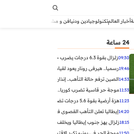
أخبار العالم
تكنولوجيا
دين ودنيا
فن و مشاهير
منوعات
الأبراج
آراء
24 ساعة
زلزال بقوة 6.3 درجات يضرب جنوب الفلبين.. ولا تحذير من تسونامي حتى الآن
09:30
رسميا.. هيرفي رونار يعود لقيادة منتخب كوت ديفوار
19:46
الصين ترفع حالة التأهب.. إنذاران جديدان بسبب الأمطار الغ
14:33
موجة حر قاسية تضرب كوريا.. وفيات وإصابات ونفوق مئات ا
11:33
هزة أرضية بقوة 5.6 درجات تضرب مصر
11:23
إيطاليا تعلن التأهب القصوى في 23 مدينة بسبب موجة حر شديدة
14:20
زلزال يهز جنوب إيطاليا ويخلف عشرات الجرحى
18:15
موجة الحر في يونيو تكبد الاقتصاد البريطاني خسائر تجاوزت 1.5 مليار دول
11:50