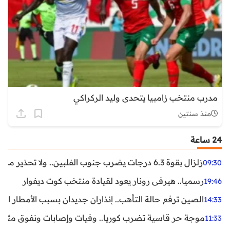
مدرب منتخب زامبيا يتحدى وليد الركراكي
منذ سنتين
24 ساعة
زلزال بقوة 6.3 درجات يضرب جنوب الفلبين.. ولا تحذير من تسونامي حتى الآن
09:30
رسميا.. هيرفي رونار يعود لقيادة منتخب كوت ديفوار
19:46
الصين ترفع حالة التأهب.. إنذاران جديدان بسبب الأمطار الغ
14:33
موجة حر قاسية تضرب كوريا.. وفيات وإصابات ونفوق مئات ا
11:33