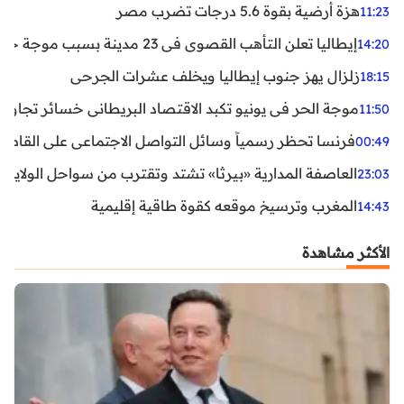
هزة أرضية بقوة 5.6 درجات تضرب مصر
11:23
إيطاليا تعلن التأهب القصوى في 23 مدينة بسبب موجة حر شديدة
14:20
زلزال يهز جنوب إيطاليا ويخلف عشرات الجرحى
18:15
موجة الحر في يونيو تكبد الاقتصاد البريطاني خسائر تجاوزت 1.5 مليار دول
11:50
فرنسا تحظر رسمياً وسائل التواصل الاجتماعي على القاصرين دو
00:49
العاصفة المدارية «بيرثا» تشتد وتقترب من سواحل الولايات
23:03
المغرب وترسيخ موقعه كقوة طاقية إقليمية
14:43
الأكثر مشاهدة