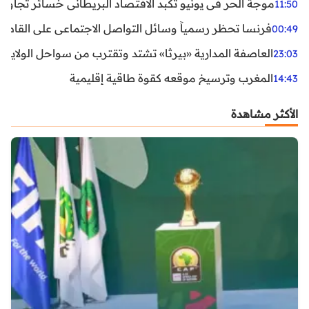
موجة الحر في يونيو تكبد الاقتصاد البريطاني خسائر تجاوزت 1.5 مليار دول
11:50
فرنسا تحظر رسمياً وسائل التواصل الاجتماعي على القاصرين دو
00:49
العاصفة المدارية «بيرثا» تشتد وتقترب من سواحل الولايات
23:03
المغرب وترسيخ موقعه كقوة طاقية إقليمية
14:43
الأكثر مشاهدة