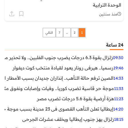
الوحدة الترابية
منذ سنتين
1
2
…
7
التالي
24 ساعة
زلزال بقوة 6.3 درجات يضرب جنوب الفلبين.. ولا تحذير من تسونامي حتى الآن
09:30
رسميا.. هيرفي رونار يعود لقيادة منتخب كوت ديفوار
19:46
الصين ترفع حالة التأهب.. إنذاران جديدان بسبب الأمطار الغ
14:33
موجة حر قاسية تضرب كوريا.. وفيات وإصابات ونفوق مئات ا
11:33
هزة أرضية بقوة 5.6 درجات تضرب مصر
11:23
إيطاليا تعلن التأهب القصوى في 23 مدينة بسبب موجة حر شديدة
14:20
زلزال يهز جنوب إيطاليا ويخلف عشرات الجرحى
18:15