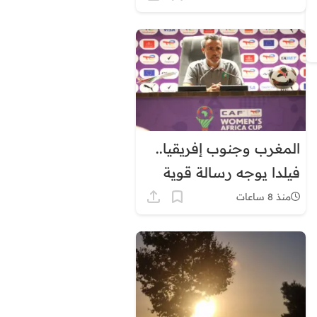
توقيت غرينيتش بشكل
دائم
المغرب وجنوب إفريقيا..
فيلدا يوجه رسالة قوية
قبل ربع نهائي كأس
منذ 8 ساعات
إفريقيا للسيدات