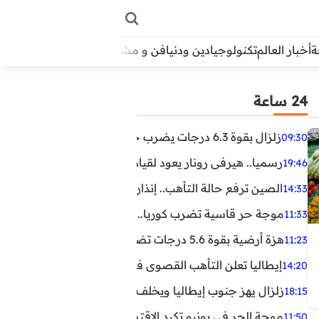
أخبار العالم
تكنولوجيا
دين ودنيا
فن و مشاهير
منوعات
الأبراج
آراء
24 ساعة
زلزال بقوة 6.3 درجات يضرب جنوب الفلبين.. ولا تحذير من تسونامي حتى الآن
09:30
رسميا.. هيرفي رونار يعود لقيادة منتخب كوت ديفوار
19:46
الصين ترفع حالة التأهب.. إنذاران جديدان بسبب الأمطار الغ
14:33
موجة حر قاسية تضرب كوريا.. وفيات وإصابات ونفوق مئات ا
11:33
هزة أرضية بقوة 5.6 درجات تضرب مصر
11:23
إيطاليا تعلن التأهب القصوى في 23 مدينة بسبب موجة حر شديدة
14:20
زلزال يهز جنوب إيطاليا ويخلف عشرات الجرحى
18:15
موجة الحر في يونيو تكبد الاقتصاد البريطاني خسائر تجاوزت 1.5 مليار دول
11:50