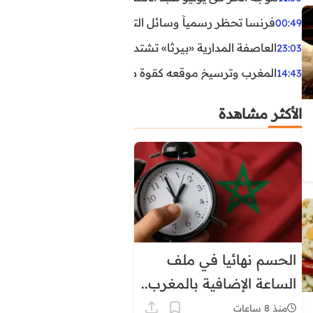
فرنسا تحظر رسمياً وسائل التواصل الاجتماعي على القاصرين دو
00:49
العاصفة المدارية «بيرثا» تشتد وتقترب من سواحل الولايات
23:03
المغرب وترسيخ موقعه كقوة طاقية إقليمية
14:43
الأكثر مشاهدة
الحسم نهائيا في ملف
الساعة الإضافية بالمغرب..
هذا موعد العودة إلى
منذ 8 ساعات