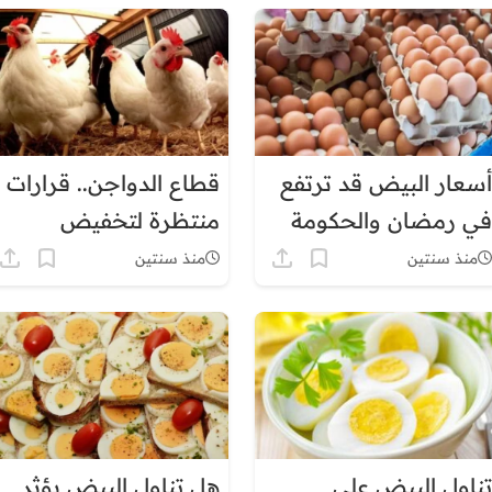
(وزير الفلاحة)
أسعار البيض قد ترتفع
قطاع الدواجن.. قرارات
في رمضان والحكومة
منتظرة لتخفيض
تتدخل
الأسعار
منذ سنتين
منذ سنتين
تناول البيض على
هل تناول البيض يؤثر