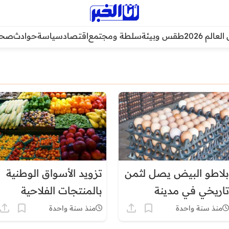
عالم 2026
طقس وبيئة
سلطة ومجتمع
اقتصاد
سياسة
حوادث
صحة
بلاطو البيض يصل لثمن
تزويد الأسواق الوطنية
تاريخي في مدينة
بالمنتجات الفلاحية
مغربية
مستمر رغم قلة
منذ سنة واحدة
منذ سنة واحدة
التساقطات المطرية