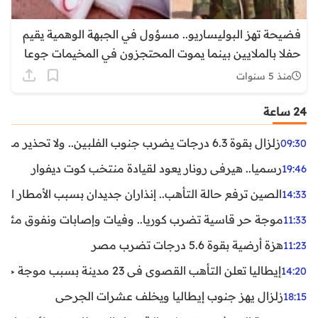
فضيحة تهز البوليساريو.. مسؤول في الجبهة الوهمية يقيم
حفلا بالملايين بينما يموت المحتجزون في المخيمات جوعا
منذ 5 سنوات
24 ساعة
زلزال بقوة 6.3 درجات يضرب جنوب الفلبين.. ولا تحذير من تسونامي حتى الآن
09:30
رسميا.. هيرفي رونار يعود لقيادة منتخب كوت ديفوار
19:46
الصين ترفع حالة التأهب.. إنذاران جديدان بسبب الأمطار الغ
14:33
موجة حر قاسية تضرب كوريا.. وفيات وإصابات ونفوق مئات ا
11:33
هزة أرضية بقوة 5.6 درجات تضرب مصر
11:23
إيطاليا تعلن التأهب القصوى في 23 مدينة بسبب موجة حر شديدة
14:20
زلزال يهز جنوب إيطاليا ويخلف عشرات الجرحى
18:15