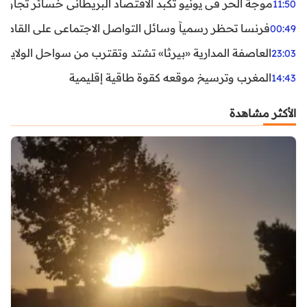
موجة الحر في يونيو تكبد الاقتصاد البريطاني خسائر تجاوزت 1.5 مليار دول
11:50
فرنسا تحظر رسمياً وسائل التواصل الاجتماعي على القاصرين دو
00:49
العاصفة المدارية «بيرثا» تشتد وتقترب من سواحل الولايات
23:03
المغرب وترسيخ موقعه كقوة طاقية إقليمية
14:43
الأكثر مشاهدة