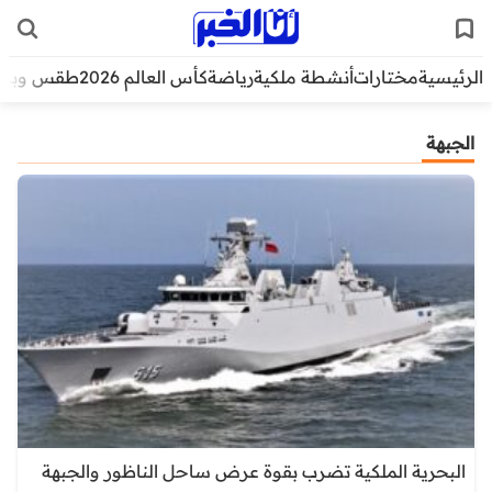
الرئيسية
مختارات
أنشطة ملكية
رياضة
كأس العالم 2026
طقس وبيئ
الجبهة
البحرية الملكية تضرب بقوة عرض ساحل الناظور والجبهة