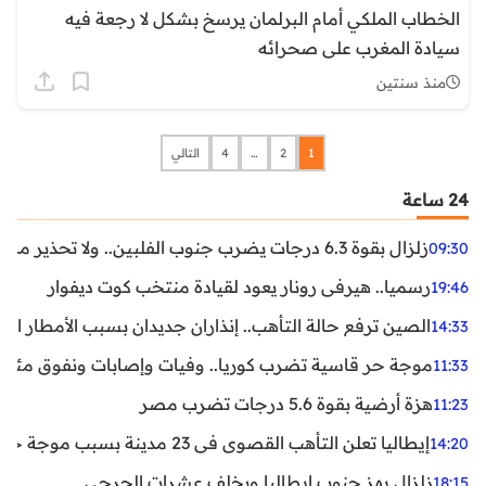
الخطاب الملكي أمام البرلمان يرسخ بشكل لا رجعة فيه
سيادة المغرب على صحرائه
منذ سنتين
1
2
…
4
التالي
24 ساعة
زلزال بقوة 6.3 درجات يضرب جنوب الفلبين.. ولا تحذير من تسونامي حتى الآن
09:30
رسميا.. هيرفي رونار يعود لقيادة منتخب كوت ديفوار
19:46
الصين ترفع حالة التأهب.. إنذاران جديدان بسبب الأمطار الغ
14:33
موجة حر قاسية تضرب كوريا.. وفيات وإصابات ونفوق مئات ا
11:33
هزة أرضية بقوة 5.6 درجات تضرب مصر
11:23
إيطاليا تعلن التأهب القصوى في 23 مدينة بسبب موجة حر شديدة
14:20
زلزال يهز جنوب إيطاليا ويخلف عشرات الجرحى
18:15