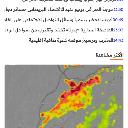
موجة الحر في يونيو تكبد الاقتصاد البريطاني خسائر تجاوزت 1.5 مليار دول
11:50
فرنسا تحظر رسمياً وسائل التواصل الاجتماعي على القاصرين دو
00:49
العاصفة المدارية «بيرثا» تشتد وتقترب من سواحل الولايات
23:03
المغرب وترسيخ موقعه كقوة طاقية إقليمية
14:43
الأكثر مشاهدة