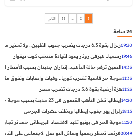
1
2
…
11
التالي
24 ساعة
زلزال بقوة 6.3 درجات يضرب جنوب الفلبين.. ولا تحذير من تسونامي حتى الآن
09:30
رسميا.. هيرفي رونار يعود لقيادة منتخب كوت ديفوار
19:46
الصين ترفع حالة التأهب.. إنذاران جديدان بسبب الأمطار الغ
14:33
موجة حر قاسية تضرب كوريا.. وفيات وإصابات ونفوق مئات ا
11:33
هزة أرضية بقوة 5.6 درجات تضرب مصر
11:23
إيطاليا تعلن التأهب القصوى في 23 مدينة بسبب موجة حر شديدة
14:20
زلزال يهز جنوب إيطاليا ويخلف عشرات الجرحى
18:15
موجة الحر في يونيو تكبد الاقتصاد البريطاني خسائر تجاوزت 1.5 مليار دول
11:50
فرنسا تحظر رسمياً وسائل التواصل الاجتماعي على القاصرين دو
00:49