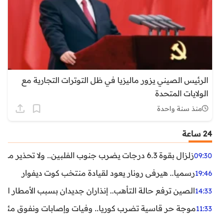
الرئيس الصيني يزور ماليزيا في ظل التوترات التجارية مع
الولايات المتحدة
منذ سنة واحدة
24 ساعة
زلزال بقوة 6.3 درجات يضرب جنوب الفلبين.. ولا تحذير من تسونامي حتى الآن
09:30
رسميا.. هيرفي رونار يعود لقيادة منتخب كوت ديفوار
19:46
الصين ترفع حالة التأهب.. إنذاران جديدان بسبب الأمطار الغ
14:33
موجة حر قاسية تضرب كوريا.. وفيات وإصابات ونفوق مئات ا
11:33