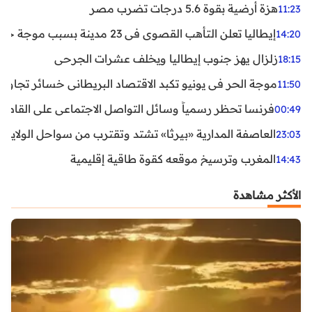
هزة أرضية بقوة 5.6 درجات تضرب مصر
11:23
إيطاليا تعلن التأهب القصوى في 23 مدينة بسبب موجة حر شديدة
14:20
زلزال يهز جنوب إيطاليا ويخلف عشرات الجرحى
18:15
موجة الحر في يونيو تكبد الاقتصاد البريطاني خسائر تجاوزت 1.5 مليار دول
11:50
فرنسا تحظر رسمياً وسائل التواصل الاجتماعي على القاصرين دو
00:49
العاصفة المدارية «بيرثا» تشتد وتقترب من سواحل الولايات
23:03
المغرب وترسيخ موقعه كقوة طاقية إقليمية
14:43
الأكثر مشاهدة