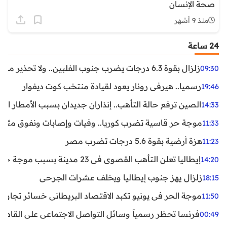
صحة الإنسان
منذ 9 أشهر
24 ساعة
زلزال بقوة 6.3 درجات يضرب جنوب الفلبين.. ولا تحذير من تسونامي حتى الآن
09:30
رسميا.. هيرفي رونار يعود لقيادة منتخب كوت ديفوار
19:46
الصين ترفع حالة التأهب.. إنذاران جديدان بسبب الأمطار الغ
14:33
موجة حر قاسية تضرب كوريا.. وفيات وإصابات ونفوق مئات ا
11:33
هزة أرضية بقوة 5.6 درجات تضرب مصر
11:23
إيطاليا تعلن التأهب القصوى في 23 مدينة بسبب موجة حر شديدة
14:20
زلزال يهز جنوب إيطاليا ويخلف عشرات الجرحى
18:15
موجة الحر في يونيو تكبد الاقتصاد البريطاني خسائر تجاوزت 1.5 مليار دول
11:50
فرنسا تحظر رسمياً وسائل التواصل الاجتماعي على القاصرين دو
00:49