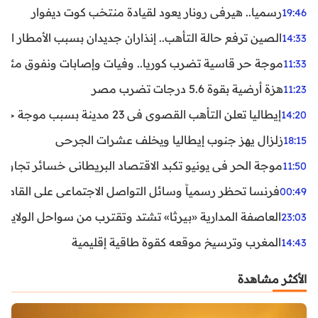
رسميا.. هيرفي رونار يعود لقيادة منتخب كوت ديفوار
19:46
الصين ترفع حالة التأهب.. إنذاران جديدان بسبب الأمطار الغ
14:33
موجة حر قاسية تضرب كوريا.. وفيات وإصابات ونفوق مئات ا
11:33
هزة أرضية بقوة 5.6 درجات تضرب مصر
11:23
إيطاليا تعلن التأهب القصوى في 23 مدينة بسبب موجة حر شديدة
14:20
زلزال يهز جنوب إيطاليا ويخلف عشرات الجرحى
18:15
موجة الحر في يونيو تكبد الاقتصاد البريطاني خسائر تجاوزت 1.5 مليار دول
11:50
فرنسا تحظر رسمياً وسائل التواصل الاجتماعي على القاصرين دو
00:49
العاصفة المدارية «بيرثا» تشتد وتقترب من سواحل الولايات
23:03
المغرب وترسيخ موقعه كقوة طاقية إقليمية
14:43
الأكثر مشاهدة