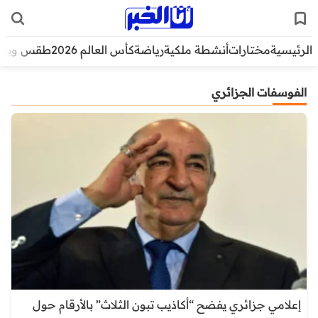
الرئيسية
مختارات
أنشطة ملكية
رياضة
كأس العالم 2026
طقس وبيئ
الفوسفات الجزائري
إعلامي جزائري يفضح “أكاذيب تبون الثلاث” بالأرقام حول