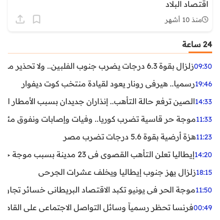
اقتصاد البلاد
منذ 10 أشهر
24 ساعة
زلزال بقوة 6.3 درجات يضرب جنوب الفلبين.. ولا تحذير من تسونامي حتى الآن
09:30
رسميا.. هيرفي رونار يعود لقيادة منتخب كوت ديفوار
19:46
الصين ترفع حالة التأهب.. إنذاران جديدان بسبب الأمطار الغ
14:33
موجة حر قاسية تضرب كوريا.. وفيات وإصابات ونفوق مئات ا
11:33
هزة أرضية بقوة 5.6 درجات تضرب مصر
11:23
إيطاليا تعلن التأهب القصوى في 23 مدينة بسبب موجة حر شديدة
14:20
زلزال يهز جنوب إيطاليا ويخلف عشرات الجرحى
18:15
موجة الحر في يونيو تكبد الاقتصاد البريطاني خسائر تجاوزت 1.5 مليار دول
11:50
فرنسا تحظر رسمياً وسائل التواصل الاجتماعي على القاصرين دو
00:49