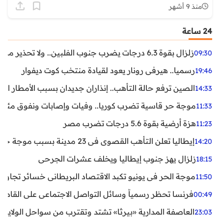
منذ 9 أشهر
24 ساعة
زلزال بقوة 6.3 درجات يضرب جنوب الفلبين.. ولا تحذير من تسونامي حتى الآن
09:30
رسميا.. هيرفي رونار يعود لقيادة منتخب كوت ديفوار
19:46
الصين ترفع حالة التأهب.. إنذاران جديدان بسبب الأمطار الغ
14:33
موجة حر قاسية تضرب كوريا.. وفيات وإصابات ونفوق مئات ا
11:33
هزة أرضية بقوة 5.6 درجات تضرب مصر
11:23
إيطاليا تعلن التأهب القصوى في 23 مدينة بسبب موجة حر شديدة
14:20
زلزال يهز جنوب إيطاليا ويخلف عشرات الجرحى
18:15
موجة الحر في يونيو تكبد الاقتصاد البريطاني خسائر تجاوزت 1.5 مليار دول
11:50
فرنسا تحظر رسمياً وسائل التواصل الاجتماعي على القاصرين دو
00:49
العاصفة المدارية «بيرثا» تشتد وتقترب من سواحل الولايات
23:03