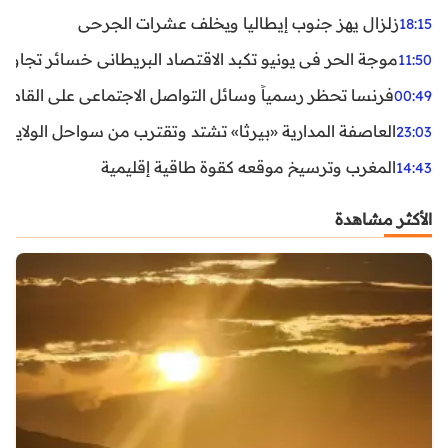
زلزال يهز جنوب إيطاليا ويخلف عشرات الجرحى
18:15
موجة الحر في يونيو تكبد الاقتصاد البريطاني خسائر تجاوزت 1.5 مليار دول
11:50
فرنسا تحظر رسمياً وسائل التواصل الاجتماعي على القاصرين دو
00:49
العاصفة المدارية «بيرثا» تشتد وتقترب من سواحل الولايات
23:03
المغرب وترسيخ موقعه كقوة طاقية إقليمية
14:43
الأكثر مشاهدة