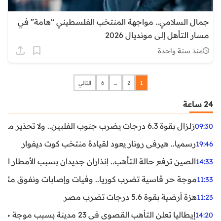
جمال السلامي.. مواجهة المنتخب الفلسطيني “هامة” في
مسار التأهل إلى مونديال 2026
منذ سنة واحدة
1
2
…
6
التالي
24 ساعة
زلزال بقوة 6.3 درجات يضرب جنوب الفلبين.. ولا تحذير من تسونامي حتى الآن
09:30
رسميا.. هيرفي رونار يعود لقيادة منتخب كوت ديفوار
19:46
الصين ترفع حالة التأهب.. إنذاران جديدان بسبب الأمطار الغ
14:33
موجة حر قاسية تضرب كوريا.. وفيات وإصابات ونفوق مئات ا
11:33
هزة أرضية بقوة 5.6 درجات تضرب مصر
11:23
إيطاليا تعلن التأهب القصوى في 23 مدينة بسبب موجة حر شديدة
14:20