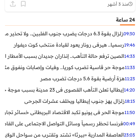
منذ 3 أشهر
24 ساعة
زلزال بقوة 6.3 درجات يضرب جنوب الفلبين.. ولا تحذير من تسونامي حتى الآن
09:30
رسميا.. هيرفي رونار يعود لقيادة منتخب كوت ديفوار
19:46
الصين ترفع حالة التأهب.. إنذاران جديدان بسبب الأمطار الغ
14:33
موجة حر قاسية تضرب كوريا.. وفيات وإصابات ونفوق مئات ا
11:33
هزة أرضية بقوة 5.6 درجات تضرب مصر
11:23
إيطاليا تعلن التأهب القصوى في 23 مدينة بسبب موجة حر شديدة
14:20
زلزال يهز جنوب إيطاليا ويخلف عشرات الجرحى
18:15
موجة الحر في يونيو تكبد الاقتصاد البريطاني خسائر تجاوزت 1.5 مليار دول
11:50
فرنسا تحظر رسمياً وسائل التواصل الاجتماعي على القاصرين دو
00:49
العاصفة المدارية «بيرثا» تشتد وتقترب من سواحل الولايات
23:03