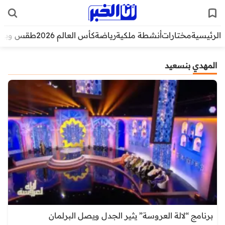
الرئيسية
مختارات
أنشطة ملكية
رياضة
كأس العالم 2026
طقس وبيئ
المهدي بنسعيد
برنامج “لالة العروسة” يثير الجدل ويصل البرلمان