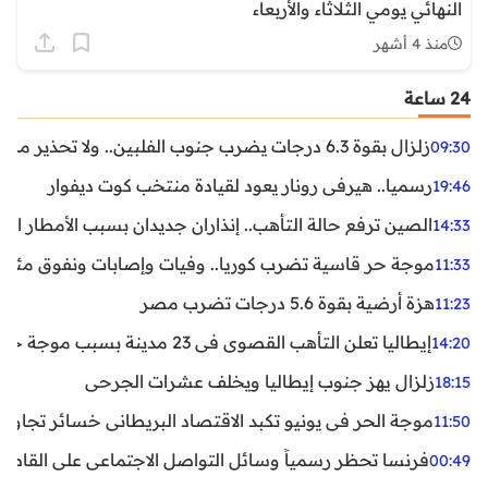
النهائي يومي الثلاثاء والأربعاء
منذ 4 أشهر
24 ساعة
زلزال بقوة 6.3 درجات يضرب جنوب الفلبين.. ولا تحذير من تسونامي حتى الآن
09:30
رسميا.. هيرفي رونار يعود لقيادة منتخب كوت ديفوار
19:46
الصين ترفع حالة التأهب.. إنذاران جديدان بسبب الأمطار الغ
14:33
موجة حر قاسية تضرب كوريا.. وفيات وإصابات ونفوق مئات ا
11:33
هزة أرضية بقوة 5.6 درجات تضرب مصر
11:23
إيطاليا تعلن التأهب القصوى في 23 مدينة بسبب موجة حر شديدة
14:20
زلزال يهز جنوب إيطاليا ويخلف عشرات الجرحى
18:15
موجة الحر في يونيو تكبد الاقتصاد البريطاني خسائر تجاوزت 1.5 مليار دول
11:50
فرنسا تحظر رسمياً وسائل التواصل الاجتماعي على القاصرين دو
00:49