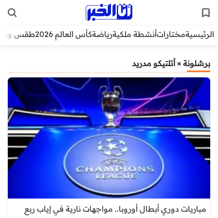
الرئيسية
مختارات
أنشطة ملكية
رياضة
كأس العالم 2026
طقس وبيئ
برشلونة × أتلتيكو مدريد
مباريات دوري أبطال أوروبا.. مواجهات نارية في إياب ربع