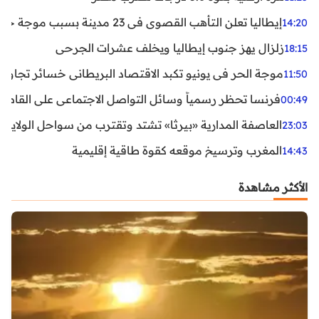
إيطاليا تعلن التأهب القصوى في 23 مدينة بسبب موجة حر شديدة
14:20
زلزال يهز جنوب إيطاليا ويخلف عشرات الجرحى
18:15
موجة الحر في يونيو تكبد الاقتصاد البريطاني خسائر تجاوزت 1.5 مليار دول
11:50
فرنسا تحظر رسمياً وسائل التواصل الاجتماعي على القاصرين دو
00:49
العاصفة المدارية «بيرثا» تشتد وتقترب من سواحل الولايات
23:03
المغرب وترسيخ موقعه كقوة طاقية إقليمية
14:43
الأكثر مشاهدة