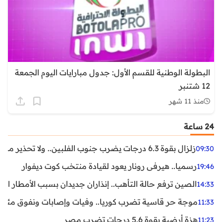
البطولة الوطنية للقسم الأول: جدول مبارايات اليوم الجمعة
12 شتنبر
منذ 11 شهر
24 ساعة
زلزال بقوة 6.3 درجات يضرب جنوب الفلبين.. ولا تحذير من تسونامي حتى الآن
09:30
رسميا.. هيرفي رونار يعود لقيادة منتخب كوت ديفوار
19:46
الصين ترفع حالة التأهب.. إنذاران جديدان بسبب الأمطار الغ
14:33
موجة حر قاسية تضرب كوريا.. وفيات وإصابات ونفوق مئات ا
11:33
هزة أرضية بقوة 5.6 درجات تضرب مصر
11:23