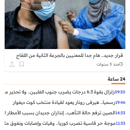
قرار جديد.. هام جدا للمعنيين بالجرعة الثانية من اللقاح
منذ 5 سنوات
24 ساعة
زلزال بقوة 6.3 درجات يضرب جنوب الفلبين.. ولا تحذير من تسونامي حتى الآن
09:30
رسميا.. هيرفي رونار يعود لقيادة منتخب كوت ديفوار
19:46
الصين ترفع حالة التأهب.. إنذاران جديدان بسبب الأمطار الغ
14:33
موجة حر قاسية تضرب كوريا.. وفيات وإصابات ونفوق مئات ا
11:33