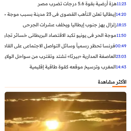
هزة أرضية بقوة 5.6 درجات تضرب مصر
11:23
إيطاليا تعلن التأهب القصوى في 23 مدينة بسبب موجة حر شديدة
14:20
زلزال يهز جنوب إيطاليا ويخلف عشرات الجرحى
18:15
موجة الحر في يونيو تكبد الاقتصاد البريطاني خسائر تجاوزت 1.5 مليار دول
11:50
فرنسا تحظر رسمياً وسائل التواصل الاجتماعي على القاصرين دو
00:49
العاصفة المدارية «بيرثا» تشتد وتقترب من سواحل الولايات
23:03
المغرب وترسيخ موقعه كقوة طاقية إقليمية
14:43
الأكثر مشاهدة