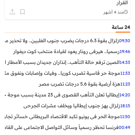
القرار
منذ 4 أشهر
24 ساعة
زلزال بقوة 6.3 درجات يضرب جنوب الفلبين.. ولا تحذير من تسونامي حتى الآن
09:30
رسميا.. هيرفي رونار يعود لقيادة منتخب كوت ديفوار
19:46
الصين ترفع حالة التأهب.. إنذاران جديدان بسبب الأمطار الغ
14:33
موجة حر قاسية تضرب كوريا.. وفيات وإصابات ونفوق مئات ا
11:33
هزة أرضية بقوة 5.6 درجات تضرب مصر
11:23
إيطاليا تعلن التأهب القصوى في 23 مدينة بسبب موجة حر شديدة
14:20
زلزال يهز جنوب إيطاليا ويخلف عشرات الجرحى
18:15
موجة الحر في يونيو تكبد الاقتصاد البريطاني خسائر تجاوزت 1.5 مليار دول
11:50
فرنسا تحظر رسمياً وسائل التواصل الاجتماعي على القاصرين دو
00:49