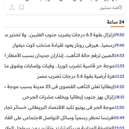
منذ سنتين
24 ساعة
زلزال بقوة 6.3 درجات يضرب جنوب الفلبين.. ولا تحذير من تسونامي حتى الآن
09:30
رسميا.. هيرفي رونار يعود لقيادة منتخب كوت ديفوار
19:46
الصين ترفع حالة التأهب.. إنذاران جديدان بسبب الأمطار الغ
14:33
موجة حر قاسية تضرب كوريا.. وفيات وإصابات ونفوق مئات ا
11:33
هزة أرضية بقوة 5.6 درجات تضرب مصر
11:23
إيطاليا تعلن التأهب القصوى في 23 مدينة بسبب موجة حر شديدة
14:20
زلزال يهز جنوب إيطاليا ويخلف عشرات الجرحى
18:15
موجة الحر في يونيو تكبد الاقتصاد البريطاني خسائر تجاوزت 1.5 مليار دول
11:50
فرنسا تحظر رسمياً وسائل التواصل الاجتماعي على القاصرين دو
00:49
العاصفة المدارية «بيرثا» تشتد وتقترب من سواحل الولايات
23:03