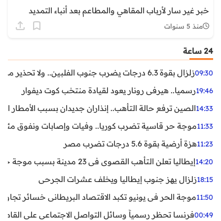
خبر غير سار لأرباب المقاهي والمطاعم بعد أنباء التمديد
منذ 5 سنوات
24 ساعة
زلزال بقوة 6.3 درجات يضرب جنوب الفلبين.. ولا تحذير من تسونامي حتى الآن
09:30
رسميا.. هيرفي رونار يعود لقيادة منتخب كوت ديفوار
19:46
الصين ترفع حالة التأهب.. إنذاران جديدان بسبب الأمطار الغ
14:33
موجة حر قاسية تضرب كوريا.. وفيات وإصابات ونفوق مئات ا
11:33
هزة أرضية بقوة 5.6 درجات تضرب مصر
11:23
إيطاليا تعلن التأهب القصوى في 23 مدينة بسبب موجة حر شديدة
14:20
زلزال يهز جنوب إيطاليا ويخلف عشرات الجرحى
18:15
موجة الحر في يونيو تكبد الاقتصاد البريطاني خسائر تجاوزت 1.5 مليار دول
11:50
فرنسا تحظر رسمياً وسائل التواصل الاجتماعي على القاصرين دو
00:49