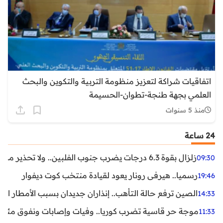
اتفاقيات شراكة لتعزيز منظومة التربية والتكوين والبحث
العلمي بجهة طنجة-تطوان-الحسيمة
منذ 5 سنوات
24 ساعة
زلزال بقوة 6.3 درجات يضرب جنوب الفلبين.. ولا تحذير من تسونامي حتى الآن
09:30
رسميا.. هيرفي رونار يعود لقيادة منتخب كوت ديفوار
19:46
الصين ترفع حالة التأهب.. إنذاران جديدان بسبب الأمطار الغ
14:33
موجة حر قاسية تضرب كوريا.. وفيات وإصابات ونفوق مئات ا
11:33