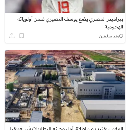
بيراميدز المصري يضع يوسف النصيري ضمن أولوياته
الهجومية
منذ ساعتين
المغرب يقترب من إطلاق أول مصنع للبطاريات في إفريقيا