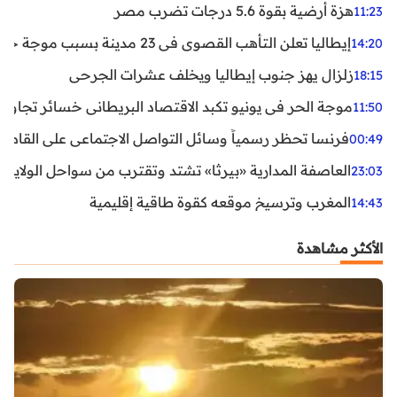
هزة أرضية بقوة 5.6 درجات تضرب مصر
11:23
إيطاليا تعلن التأهب القصوى في 23 مدينة بسبب موجة حر شديدة
14:20
زلزال يهز جنوب إيطاليا ويخلف عشرات الجرحى
18:15
موجة الحر في يونيو تكبد الاقتصاد البريطاني خسائر تجاوزت 1.5 مليار دول
11:50
فرنسا تحظر رسمياً وسائل التواصل الاجتماعي على القاصرين دو
00:49
العاصفة المدارية «بيرثا» تشتد وتقترب من سواحل الولايات
23:03
المغرب وترسيخ موقعه كقوة طاقية إقليمية
14:43
الأكثر مشاهدة