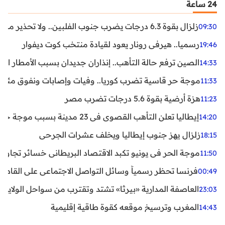
24 ساعة
زلزال بقوة 6.3 درجات يضرب جنوب الفلبين.. ولا تحذير من تسونامي حتى الآن
09:30
رسميا.. هيرفي رونار يعود لقيادة منتخب كوت ديفوار
19:46
الصين ترفع حالة التأهب.. إنذاران جديدان بسبب الأمطار الغ
14:33
موجة حر قاسية تضرب كوريا.. وفيات وإصابات ونفوق مئات ا
11:33
هزة أرضية بقوة 5.6 درجات تضرب مصر
11:23
إيطاليا تعلن التأهب القصوى في 23 مدينة بسبب موجة حر شديدة
14:20
زلزال يهز جنوب إيطاليا ويخلف عشرات الجرحى
18:15
موجة الحر في يونيو تكبد الاقتصاد البريطاني خسائر تجاوزت 1.5 مليار دول
11:50
فرنسا تحظر رسمياً وسائل التواصل الاجتماعي على القاصرين دو
00:49
العاصفة المدارية «بيرثا» تشتد وتقترب من سواحل الولايات
23:03
المغرب وترسيخ موقعه كقوة طاقية إقليمية
14:43