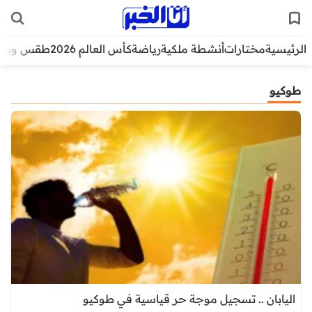
الرئيسية
مختارات
أنشطة ملكية
رياضة
كأس العالم 2026
طقس وبيئ
طوكيو
اليابان .. تسجيل موجة حر قياسية في طوكيو