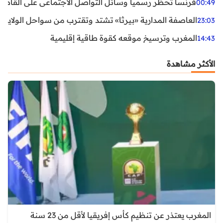
فرنسا تحظر رسمياً وسائل التواصل الاجتماعي على القاصرين دو
00:49
العاصفة المدارية «بيرثا» تشتد وتقترب من سواحل الولايات
23:03
المغرب وترسيخ موقعه كقوة طاقية إقليمية
14:43
الأكثر مشاهدة
المغرب يعتذر عن تنظيم كأس إفريقيا لأقل من 23 سنة