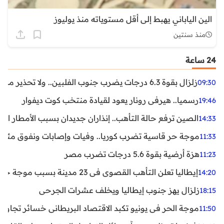
الين الياباني يهبط إلى أقل مستوياته منذ يوليوز
منذ سنتين
24 ساعة
زلزال بقوة 6.3 درجات يضرب جنوب الفلبين.. ولا تحذير من تسونامي حتى الآن
09:30
رسميا.. هيرفي رونار يعود لقيادة منتخب كوت ديفوار
19:46
الصين ترفع حالة التأهب.. إنذاران جديدان بسبب الأمطار الغ
14:33
موجة حر قاسية تضرب كوريا.. وفيات وإصابات ونفوق مئات ا
11:33
هزة أرضية بقوة 5.6 درجات تضرب مصر
11:23
إيطاليا تعلن التأهب القصوى في 23 مدينة بسبب موجة حر شديدة
14:20
زلزال يهز جنوب إيطاليا ويخلف عشرات الجرحى
18:15
موجة الحر في يونيو تكبد الاقتصاد البريطاني خسائر تجاوزت 1.5 مليار دول
11:50