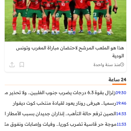
هذا هو الملعب المرشح لاحتضان مباراة المغرب وتونس
الودية
منذ سنة واحدة
24 ساعة
زلزال بقوة 6.3 درجات يضرب جنوب الفلبين.. ولا تحذير من تسونامي حتى الآن
09:30
رسميا.. هيرفي رونار يعود لقيادة منتخب كوت ديفوار
19:46
الصين ترفع حالة التأهب.. إنذاران جديدان بسبب الأمطار الغ
14:33
موجة حر قاسية تضرب كوريا.. وفيات وإصابات ونفوق مئات ا
11:33