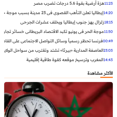
هزة أرضية بقوة 5.6 درجات تضرب مصر
11:23
إيطاليا تعلن التأهب القصوى في 23 مدينة بسبب موجة حر شديدة
14:20
زلزال يهز جنوب إيطاليا ويخلف عشرات الجرحى
18:15
موجة الحر في يونيو تكبد الاقتصاد البريطاني خسائر تجاوزت 1.5 مليار دول
11:50
فرنسا تحظر رسمياً وسائل التواصل الاجتماعي على القاصرين دو
00:49
العاصفة المدارية «بيرثا» تشتد وتقترب من سواحل الولايات
23:03
المغرب وترسيخ موقعه كقوة طاقية إقليمية
14:43
الأكثر مشاهدة