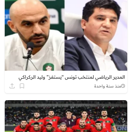
المدير الرياضي لمنتخب تونس “يستفز” وليد الركراكي
منذ سنة واحدة