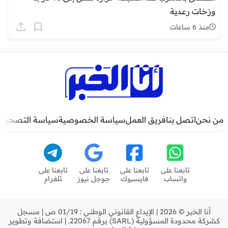
وزخات رعدية
منذ 6 ساعات
من نحن
اتصل بنا
فريق العمل
سياسة الخصوصية
سياسة التصحيح
تابعنا على
تابعنا على
تابعنا على
تابعنا على
واتساب
فايسبوك
جوجل نيوز
تلغرام
أنا الخبر © 2026 | الإيداع القانوني الوطني : 01/19 ص | مسجل
كشركة محدودة المسؤولية (SARL) برقم 22067. | استضافة وتطوير