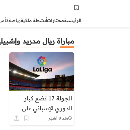
الرئيسية
مختارات
أنشطة ملكية
رياضة
كأس ال
مباراة ريال مدريد وإشبيلي
الجولة 17 تضع كبار
الدوري الإسباني على
المحك.. البرنامج كاملا
منذ 8 أشهر