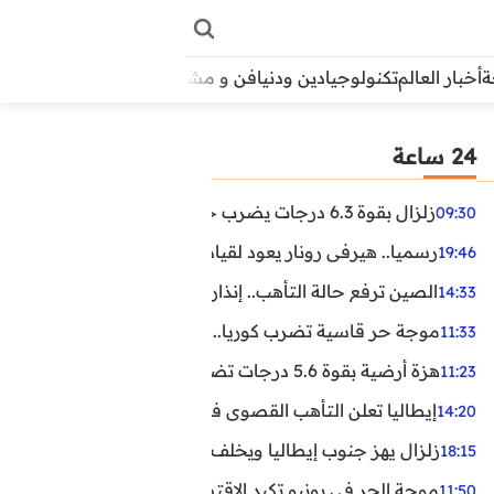
أخبار العالم
تكنولوجيا
دين ودنيا
فن و مشاهير
منوعات
الأبراج
آراء
24 ساعة
زلزال بقوة 6.3 درجات يضرب جنوب الفلبين.. ولا تحذير من تسونامي حتى الآن
09:30
رسميا.. هيرفي رونار يعود لقيادة منتخب كوت ديفوار
19:46
الصين ترفع حالة التأهب.. إنذاران جديدان بسبب الأمطار الغ
14:33
موجة حر قاسية تضرب كوريا.. وفيات وإصابات ونفوق مئات ا
11:33
هزة أرضية بقوة 5.6 درجات تضرب مصر
11:23
إيطاليا تعلن التأهب القصوى في 23 مدينة بسبب موجة حر شديدة
14:20
زلزال يهز جنوب إيطاليا ويخلف عشرات الجرحى
18:15
موجة الحر في يونيو تكبد الاقتصاد البريطاني خسائر تجاوزت 1.5 مليار دول
11:50