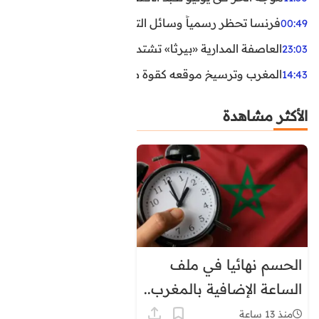
فرنسا تحظر رسمياً وسائل التواصل الاجتماعي على القاصرين دو
00:49
العاصفة المدارية «بيرثا» تشتد وتقترب من سواحل الولايات
23:03
المغرب وترسيخ موقعه كقوة طاقية إقليمية
14:43
الأكثر مشاهدة
الحسم نهائيا في ملف
الساعة الإضافية بالمغرب..
هذا موعد العودة إلى
منذ 13 ساعة