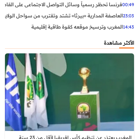
فرنسا تحظر رسمياً وسائل التواصل الاجتماعي على القاصرين دو
00:49
العاصفة المدارية «بيرثا» تشتد وتقترب من سواحل الولايات
23:03
المغرب وترسيخ موقعه كقوة طاقية إقليمية
14:43
الأكثر مشاهدة
المغرب يعتذر عن تنظيم كأس إفريقيا لأقل من 23 سنة