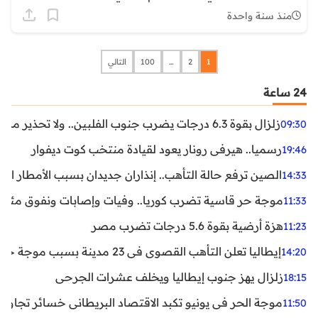
منذ سنة واحدة
1
2
…
100
التالي
24 ساعة
زلزال بقوة 6.3 درجات يضرب جنوب الفلبين.. ولا تحذير من تسونامي حتى الآن
09:30
رسميا.. هيرفي رونار يعود لقيادة منتخب كوت ديفوار
19:46
الصين ترفع حالة التأهب.. إنذاران جديدان بسبب الأمطار الغ
14:33
موجة حر قاسية تضرب كوريا.. وفيات وإصابات ونفوق مئات ا
11:33
هزة أرضية بقوة 5.6 درجات تضرب مصر
11:23
إيطاليا تعلن التأهب القصوى في 23 مدينة بسبب موجة حر شديدة
14:20
زلزال يهز جنوب إيطاليا ويخلف عشرات الجرحى
18:15
موجة الحر في يونيو تكبد الاقتصاد البريطاني خسائر تجاوزت 1.5 مليار دول
11:50