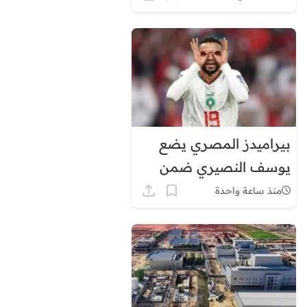
في هذه المناطق
بيراميدز المصري يضع
يوسف النصيري ضمن
أولوياته الهجومية
منذ ساعة واحدة