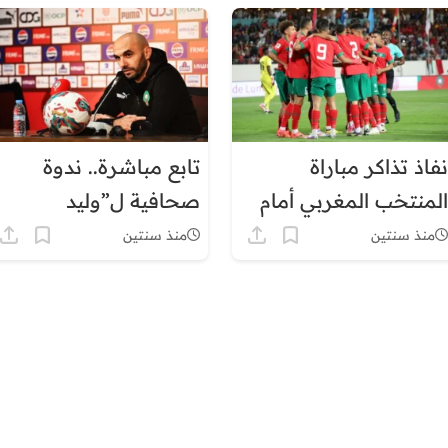
نفاذ تذاكر مباراة
تابع مباشرة.. ندوة
المنتخب المغربي أمام
صحافية ل”وليد
إفريقيا الوسطى في
الركراكي”
منذ سنتين
منذ سنتين
وقت قياسي