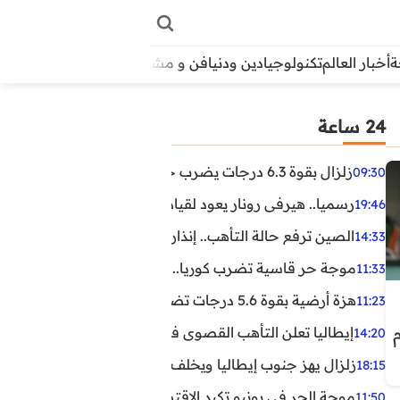
أخبار العالم
تكنولوجيا
دين ودنيا
فن و مشاهير
منوعات
الأبراج
آراء
24 ساعة
زلزال بقوة 6.3 درجات يضرب جنوب الفلبين.. ولا تحذير من تسونامي حتى الآن
09:30
رسميا.. هيرفي رونار يعود لقيادة منتخب كوت ديفوار
19:46
الصين ترفع حالة التأهب.. إنذاران جديدان بسبب الأمطار الغ
14:33
موجة حر قاسية تضرب كوريا.. وفيات وإصابات ونفوق مئات ا
11:33
هزة أرضية بقوة 5.6 درجات تضرب مصر
11:23
إيطاليا تعلن التأهب القصوى في 23 مدينة بسبب موجة حر شديدة
14:20
زلزال يهز جنوب إيطاليا ويخلف عشرات الجرحى
18:15
موجة الحر في يونيو تكبد الاقتصاد البريطاني خسائر تجاوزت 1.5 مليار دول
11:50