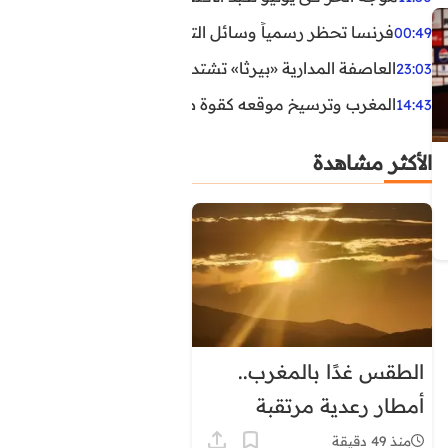
فرنسا تحظر رسمياً وسائل التواصل الاجتماعي على القاصرين دو
00:49
العاصفة المدارية «بيرثا» تشتد وتقترب من سواحل الولايات
23:03
المغرب وترسيخ موقعه كقوة طاقية إقليمية
14:43
الأكثر مشاهدة
الطقس غدًا بالمغرب..
أمطار رعدية مرتقبة
وحرارة تصل إلى 45 درجة
منذ 49 دقيقة