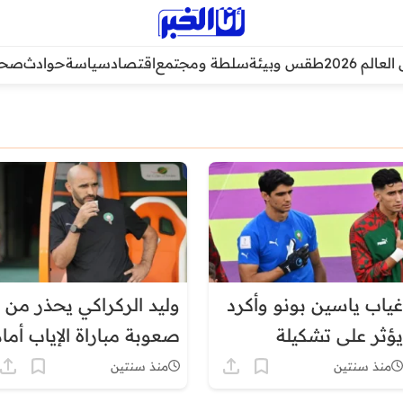
عالم 2026
طقس وبيئة
سلطة ومجتمع
اقتصاد
سياسة
حوادث
صحة
غياب ياسين بونو وأكرد
وليد الركراكي يحذر من
يؤثر على تشكيلة
صعوبة مباراة الإياب أمام
المغرب أمام إفريقيا
إفريقيا الوسطى
منذ سنتين
منذ سنتين
الوسطى