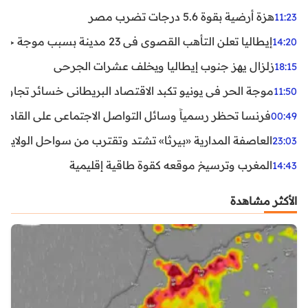
هزة أرضية بقوة 5.6 درجات تضرب مصر
11:23
إيطاليا تعلن التأهب القصوى في 23 مدينة بسبب موجة حر شديدة
14:20
زلزال يهز جنوب إيطاليا ويخلف عشرات الجرحى
18:15
موجة الحر في يونيو تكبد الاقتصاد البريطاني خسائر تجاوزت 1.5 مليار دول
11:50
فرنسا تحظر رسمياً وسائل التواصل الاجتماعي على القاصرين دو
00:49
العاصفة المدارية «بيرثا» تشتد وتقترب من سواحل الولايات
23:03
المغرب وترسيخ موقعه كقوة طاقية إقليمية
14:43
الأكثر مشاهدة