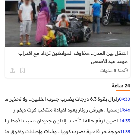
التنقل بين المدن.. مخاوف المواطنين تزداد مع اقتراب
موعد عيد الأضحى
منذ 5 سنوات
24 ساعة
زلزال بقوة 6.3 درجات يضرب جنوب الفلبين.. ولا تحذير من تسونامي حتى الآن
09:30
رسميا.. هيرفي رونار يعود لقيادة منتخب كوت ديفوار
19:46
الصين ترفع حالة التأهب.. إنذاران جديدان بسبب الأمطار الغ
14:33
موجة حر قاسية تضرب كوريا.. وفيات وإصابات ونفوق مئات ا
11:33